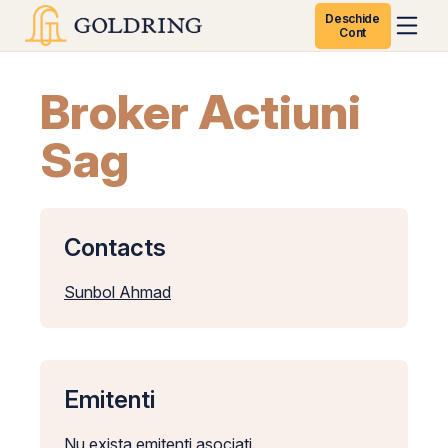
Deschide
Cont
Broker Actiuni
Sag
Contacts
Sunbol Ahmad
Emitenti
Nu exista emitenti asociati.