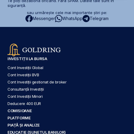
Te poți dezabona oricând. Fără SPAM. Datele tale sunt în
siguranță.
sau urmărește cele mai importante știri pe:
Messenger
WhatsApp
Telegram
INVESTIȚII LA BURSA
Cont Investiții Global
Cont Investiții BVB
Cont Investiții gestionat de broker
Consultanță Investiții
Cont Investiții Minori
Deducere 400 EUR
COMISIOANE
PLATFORME
PIAȚĂ ȘI ANALIZE
EDUCAȚIE (SUNETUL BANILOR)