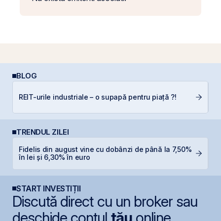
BLOG
REIT-urile industriale – o supapă pentru piață ?!
In
TRENDUL ZILEI
Fidelis din august vine cu dobânzi de până la 7,50%
S
în lei și 6,30% în euro
g
START INVESTIȚII
Discută direct cu un broker sau
deschide contul
tău
online.