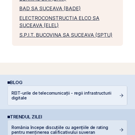
BAD SA SUCEAVA (BADE)
ELECTROCONSTRUCTIA ELCO SA
SUCEAVA (ELEL)
S.P.I.T. BUCOVINA SA SUCEAVA (SPTU)
BLOG
REIT-urile de telecomunicații - regii infrastructurii
R
digitale
s
TRENDUL ZILEI
România începe discuțiile cu agențiile de rating
F
pentru menținerea calificativului suveran
în