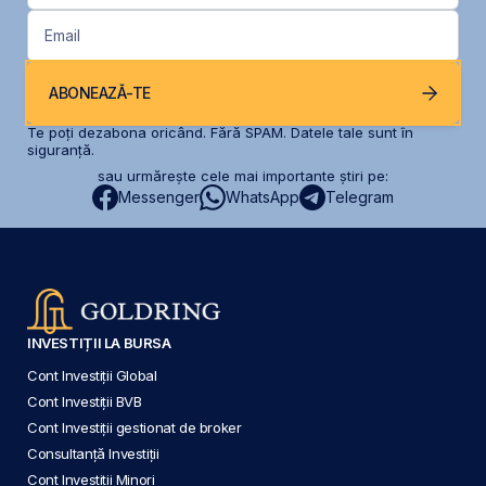
Email
ABONEAZĂ-TE
Te poți dezabona oricând. Fără SPAM. Datele tale sunt în
siguranță.
sau urmărește cele mai importante știri pe:
Messenger
WhatsApp
Telegram
INVESTIȚII LA BURSA
Cont Investiții Global
Cont Investiții BVB
Cont Investiții gestionat de broker
Consultanță Investiții
Cont Investiții Minori