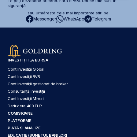
Te poți dezabona oricând. Fără SPAM. Datele tale sunt în
siguranță.
sau urmărește cele mai importante știri pe:
Messenger
WhatsApp
Telegram
INVESTIȚII LA BURSA
Cont Investiții Global
Cont Investiții BVB
Cont Investiții gestionat de broker
Consultanță Investiții
Cont Investiții Minori
Deducere 400 EUR
COMISIOANE
PLATFORME
PIAȚĂ ȘI ANALIZE
EDUCAȚIE (SUNETUL BANILOR)