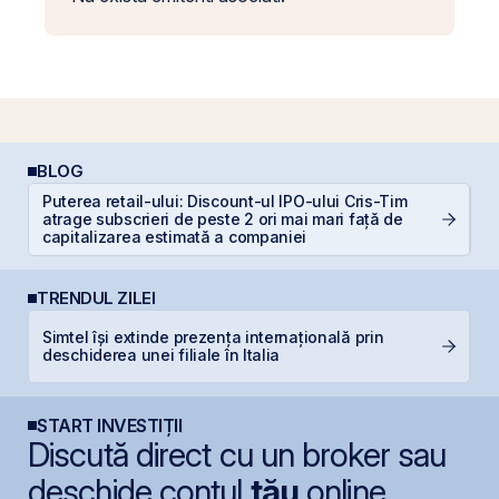
BLOG
Puterea retail-ului: Discount-ul IPO-ului Cris-Tim
atrage subscrieri de peste 2 ori mai mari față de
In
capitalizarea estimată a companiei
TRENDUL ZILEI
Simtel își extinde prezența internațională prin
O
deschiderea unei filiale în Italia
f
START INVESTIȚII
Discută direct cu un broker sau
deschide contul
tău
online.