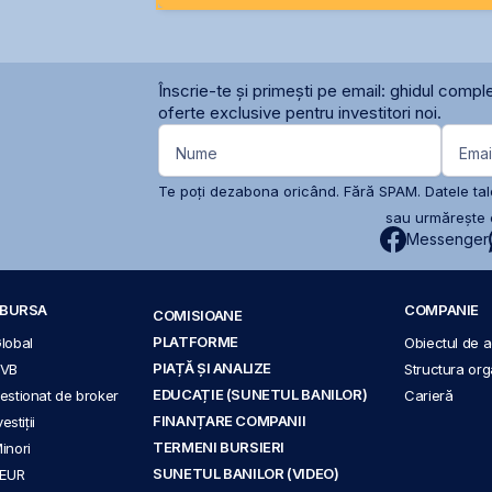
Înscrie-te și primești pe email: ghidul comple
oferte exclusive pentru investitori noi.
Nume
Emai
Te poți dezabona oricând. Fără SPAM. Datele tale
sau urmărește c
Messenger
A BURSA
COMPANIE
COMISIOANE
PLATFORME
Global
Obiectul de ac
PIAȚĂ ȘI ANALIZE
BVB
Structura org
EDUCAȚIE (SUNETUL BANILOR)
 gestionat de broker
Carieră
FINANȚARE COMPANII
stiții
TERMENI BURSIERI
Minori
SUNETUL BANILOR (VIDEO)
 EUR