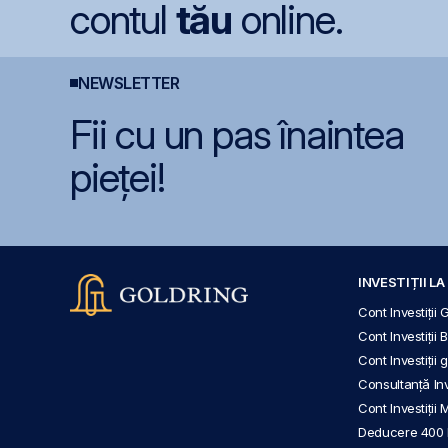
contul
tău
online.
NEWSLETTER
Fii cu un pas înaintea
pieței!
INVESTIȚII L
Cont Investiții 
Cont Investiții 
Cont Investiții
Consultanță Inve
Cont Investiții 
Deducere 400