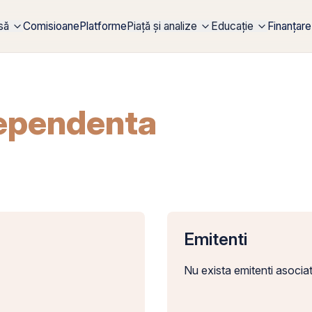
rsă
Comisioane
Platforme
Piață și analize
Educație
Finanțare
dependenta
Emitenti
Nu exista emitenti asociat