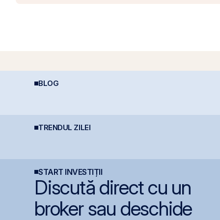
BLOG
Economia României în
Depozitele Bancare:
R
2026: Oportunități și
Avantaje și
l
Riscuri pentru
Dezavantaje
d
Investitori
s
TRENDUL ZILEI
România evită
Fidelis din august vine
B
retrogradarea, Fitch
cu dobânzi de până la
m
menține ratingul
7,50% în lei și 6,30% în
u
României la BBB-
euro
l
START INVESTIȚII
Discută direct cu un
broker sau deschide