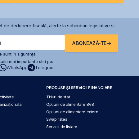
t de deducere fiscală, alerte la schimbari legislative și
ABONEAZĂ-TE
l
 sunt în siguranță.
ele mai importante știri pe:
WhatsApp
Telegram
PRODUSE ȘI SERVICII FINANCIARE
tivitate
Titluri de stat
anizațională
Opțiuni de alimentare BVB
Opțiuni de alimentare extern
Swap rates
Servicii de listare