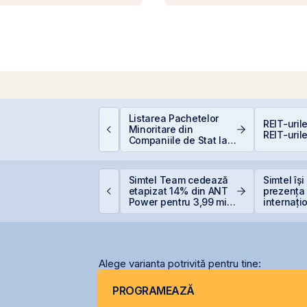
EIT-urile hoteliere –
Listarea Pachetelor
REIT-urile
egislație să fie, căci
Minoritare din
REIT-urile
acă proiecte bune
Companiile de Stat la
unt și banii se găsesc
BVB – Soluție pentru
Deficitul Bugetar?
ET atinge un nou
Simtel Team cedează
Simtel își
axim istoric la BVB, cu
etapizat 14% din ANT
prezența
n avans de 30,8% de
Power pentru 3,99 mil.
internați
a începutul anului
lei și își reduce
deschide
participația la 37%
filiale în 
Alege varianta potrivită pentru tine:
PROGRAMEAZĂ