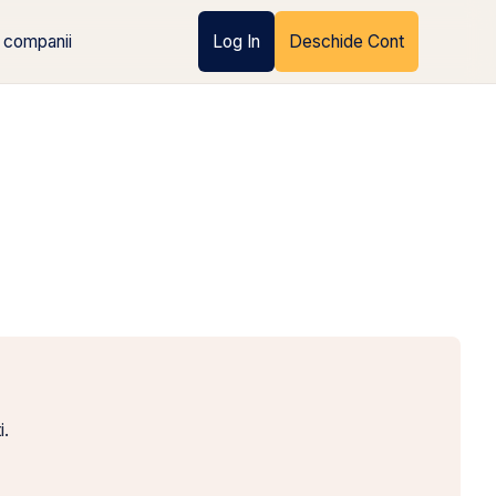
 companii
Log In
Deschide Cont
i.