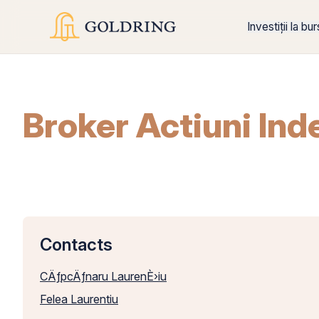
Investiții la bu
Broker Actiuni In
Contacts
CÄƒpcÄƒnaru LaurenÈ›iu
Felea Laurentiu