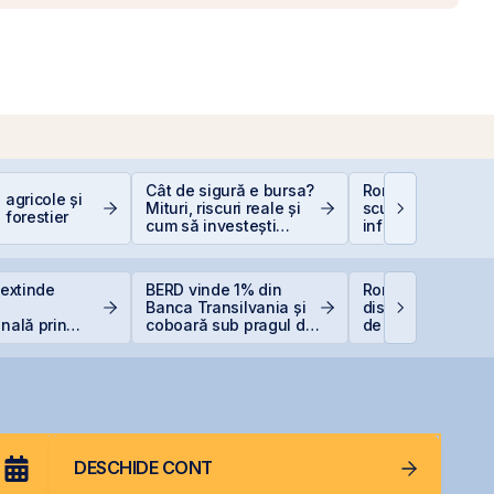
Cât de sigură e bursa?
România, campio
 agricole și
Mituri, riscuri reale și
scumpiri în UE: C
 forestier
cum să investești
inflația de 8,4%
inteligent
erodează bugetul
care sunt soluțiil
reale pentru româ
 extinde
BERD vinde 1% din
România începe
Banca Transilvania și
discuțiile cu agenț
onală prin
coboară sub pragul de
de rating pentru
rea unei
5%
menținerea
Italia
calificativului su
DESCHIDE CONT