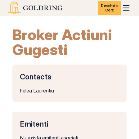
Deschide
Cont
Broker Actiuni
Gugesti
Contacts
Felea Laurentiu
Emitenti
Nu exista emitenti asociati.