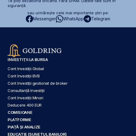
Te poți dezabona oricând. Fără SPAM. Datele tale sunt în
siguranță.
sau urmărește cele mai importante știri pe:
Messenger
WhatsApp
Telegram
INVESTIȚII LA BURSA
Cont Investiții Global
Cont Investiții BVB
Cont Investiții gestionat de broker
Consultanță Investiții
Cont Investiții Minori
Deducere 400 EUR
COMISIOANE
PLATFORME
PIAȚĂ ȘI ANALIZE
EDUCAȚIE (SUNETUL BANILOR)