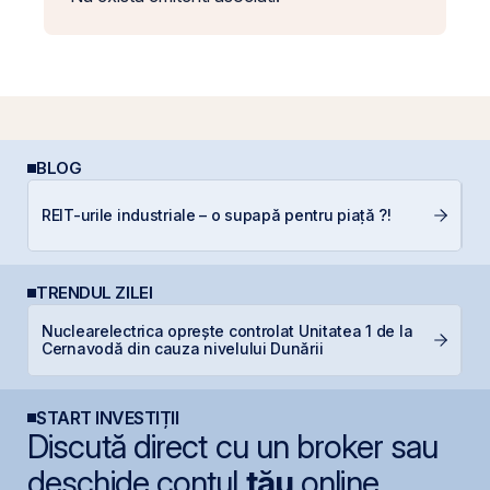
BLOG
P
REIT-urile industriale – o supapă pentru piață ?!
a
s
TRENDUL ZILEI
Nuclearelectrica oprește controlat Unitatea 1 de la
D
Cernavodă din cauza nivelului Dunării
s
START INVESTIȚII
Discută direct cu un broker sau
deschide contul
tău
online.