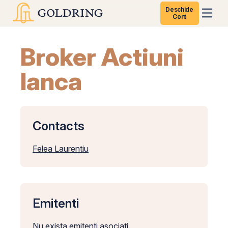
Deschide
Cont
Broker Actiuni
Ianca
Contacts
Felea Laurentiu
Emitenti
Nu exista emitenti asociati.