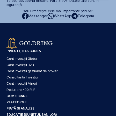
Te poți dezabona oricând. Fără SPAM. Datele tale sunt în
siguranță.
sau urmărește cele mai importante știri pe:
Messenger
WhatsApp
Telegram
INVESTIȚII LA BURSA
Cont Investiții Global
Cont Investiții BVB
Cont Investiții gestionat de broker
Consultanță Investiții
Cont Investiții Minori
Deducere 400 EUR
COMISIOANE
PLATFORME
PIAȚĂ ȘI ANALIZE
EDUCAȚIE (SUNETUL BANILOR)