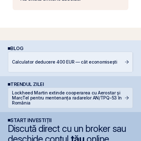
BLOG
R
Calculator deducere 400 EUR — cât economisești
s
TRENDUL ZILEI
Lockheed Martin extinde cooperarea cu Aerostar și
B
MarcTel pentru mentenanța radarelor AN/TPQ-53 în
p
România
START INVESTIȚII
Discută direct cu un broker sau
deschide contul
tău
online.