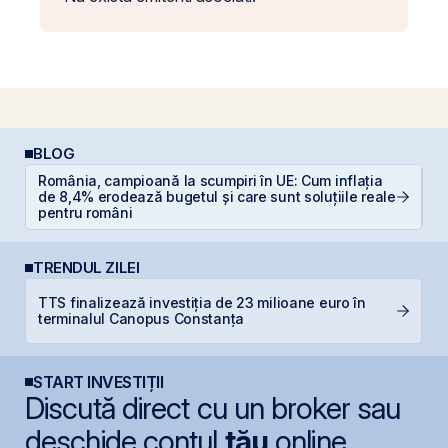
BLOG
România, campioană la scumpiri în UE: Cum inflația
RE
de 8,4% erodează bugetul și care sunt soluțiile reale
p
pentru români
TRENDUL ZILEI
TTS finalizează investiția de 23 milioane euro în
P
terminalul Canopus Constanța
Ir
START INVESTIȚII
Discută direct cu un broker sau
deschide contul
tău
online.