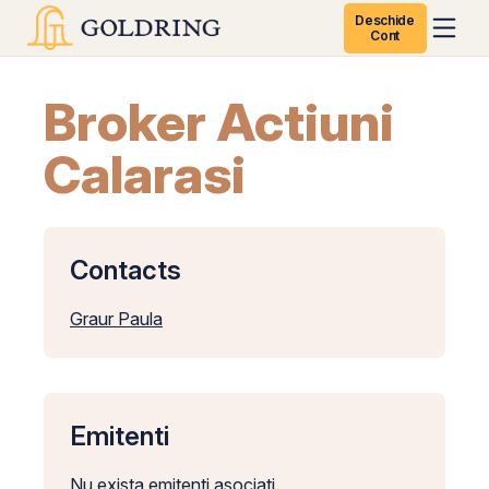
Deschide
Cont
Broker Actiuni
Calarasi
Contacts
Graur Paula
Emitenti
Nu exista emitenti asociati.