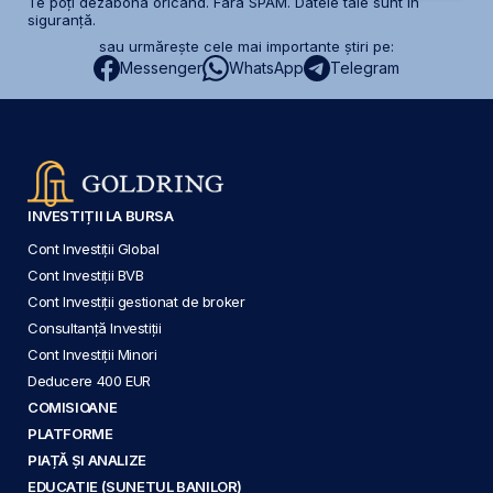
Te poți dezabona oricând. Fără SPAM. Datele tale sunt în
siguranță.
sau urmărește cele mai importante știri pe:
Messenger
WhatsApp
Telegram
INVESTIȚII LA BURSA
Cont Investiții Global
Cont Investiții BVB
Cont Investiții gestionat de broker
Consultanță Investiții
Cont Investiții Minori
Deducere 400 EUR
COMISIOANE
PLATFORME
PIAȚĂ ȘI ANALIZE
EDUCAȚIE (SUNETUL BANILOR)