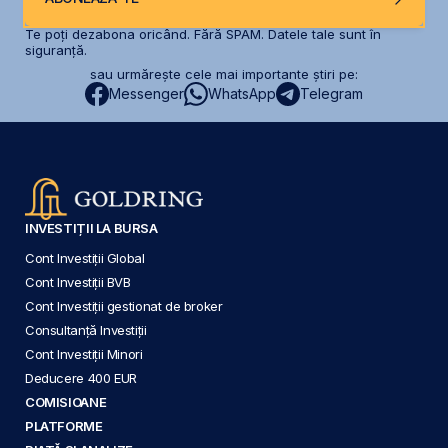
Te poți dezabona oricând. Fără SPAM. Datele tale sunt în
siguranță.
sau urmărește cele mai importante știri pe:
Messenger
WhatsApp
Telegram
INVESTIȚII LA BURSA
Cont Investiții Global
Cont Investiții BVB
Cont Investiții gestionat de broker
Consultanță Investiții
Cont Investiții Minori
Deducere 400 EUR
COMISIOANE
PLATFORME