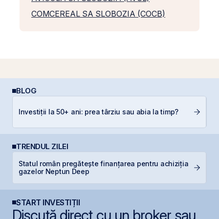
COMCEREAL SA SLOBOZIA (COCB)
BLOG
Investiții la 50+ ani: prea târziu sau abia la timp?
C
TRENDUL ZILEI
Statul român pregătește finanțarea pentru achiziția
C
gazelor Neptun Deep
ca
START INVESTIȚII
Discută direct cu un broker sau