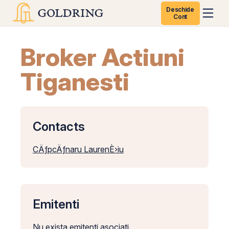
Deschide
Cont
Broker Actiuni
Tiganesti
Contacts
CÄƒpcÄƒnaru LaurenÈ›iu
Emitenti
Nu exista emitenti asociati.