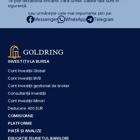
Te poți dezabona oricând. Fără SPAM. Datele tale sunt în
siguranță.
sau urmărește cele mai importante știri pe:
Messenger
WhatsApp
Telegram
INVESTIȚII LA BURSA
Cont Investiții Global
Cont Investiții BVB
Cont Investiții gestionat de broker
Consultanță Investiții
Cont Investiții Minori
Deducere 400 EUR
COMISIOANE
PLATFORME
PIAȚĂ ȘI ANALIZE
EDUCAȚIE (SUNETUL BANILOR)