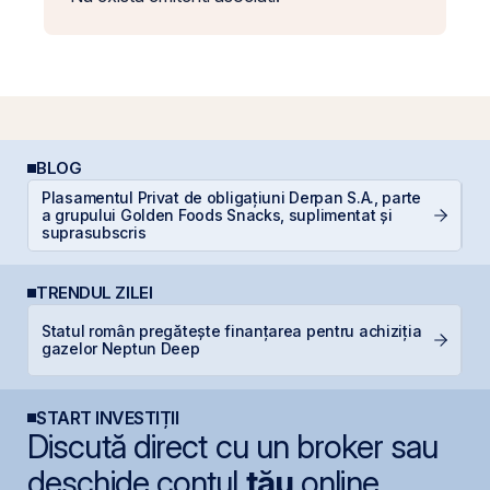
BLOG
Plasamentul Privat de obligațiuni Derpan S.A., parte
a grupului Golden Foods Snacks, suplimentat și
C
suprasubscris
TRENDUL ZILEI
B
Statul român pregătește finanțarea pentru achiziția
C
gazelor Neptun Deep
l
START INVESTIȚII
Discută direct cu un broker sau
deschide contul
tău
online.