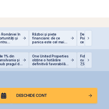
 României în
Război și piețe
De la Caritas la B
rtunități și
financiare: de ce
Psihologia fricii ș
entru
panica este cel mai
ce 98,5% dintre 
i
scump sfat
evită investițiile l
bursă
de 1% din
One United Properties
Fidelis din august
nsilvania și
obține o hotărâre
cu dobânzi de pâ
sub pragul de
definitivă favorabilă
7,50% în lei și 6,
pentru One Peninsula
euro
DESCHIDE CONT