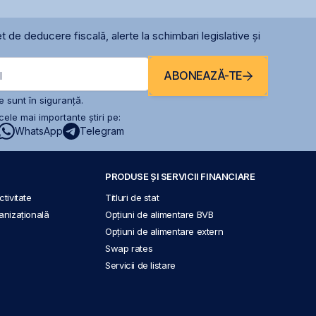
t de deducere fiscală, alerte la schimbari legislative și
ABONEAZĂ-TE
l
 sunt în siguranță.
ele mai importante știri pe:
WhatsApp
Telegram
PRODUSE ȘI SERVICII FINANCIARE
tivitate
Titluri de stat
anizațională
Opțiuni de alimentare BVB
Opțiuni de alimentare extern
Swap rates
Servicii de listare