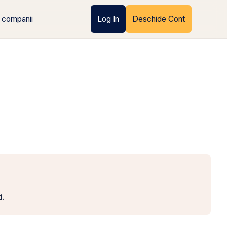
 companii
Log In
Deschide Cont
i.