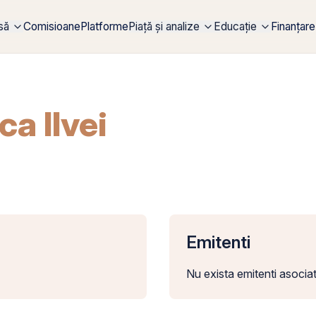
rsă
Comisioane
Platforme
Piață și analize
Educație
Finanțare
a Ilvei
Emitenti
Nu exista emitenti asociat