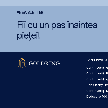
NEWSLETTER
Fii cu un pas înaintea
pieței!
INVESTIȚII L
Cont Investiții 
Cont Investiții 
Cont Investiții
Consultanță Inve
Cont Investiții 
Deducere 400