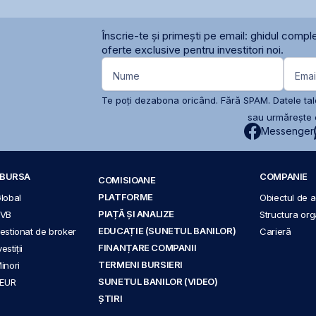
Înscrie-te și primești pe email: ghidul comple
oferte exclusive pentru investitori noi.
Nume
Emai
Te poți dezabona oricând. Fără SPAM. Datele tale
sau urmărește c
Messenger
A BURSA
COMPANIE
COMISIOANE
PLATFORME
Global
Obiectul de ac
PIAȚĂ ȘI ANALIZE
BVB
Structura org
EDUCAȚIE (SUNETUL BANILOR)
 gestionat de broker
Carieră
FINANȚARE COMPANII
stiții
TERMENI BURSIERI
Minori
SUNETUL BANILOR (VIDEO)
 EUR
ȘTIRI