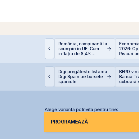
România, campioană la
Economia
mpozitarea
scumpiri în UE: Cum
2026: Opo
âștigurilor la bursă
inflația de 8,4%
Riscuri p
erodează bugetul și
Investitor
care sunt soluțiile
reale pentru români
ursa de Valori
Digi pregătește listarea
BERD vin
ucurești devine cea
Digi Spain pe bursele
Banca Tra
ai performantă piață
spaniole
coboară 
in lume
5%
Alege varianta potrivită pentru tine:
PROGRAMEAZĂ