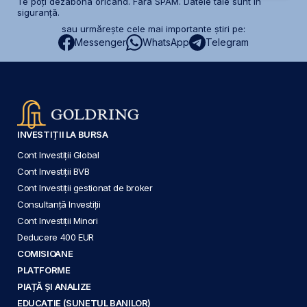
Te poți dezabona oricând. Fără SPAM. Datele tale sunt în
siguranță.
sau urmărește cele mai importante știri pe:
Messenger
WhatsApp
Telegram
INVESTIȚII LA BURSA
Cont Investiții Global
Cont Investiții BVB
Cont Investiții gestionat de broker
Consultanță Investiții
Cont Investiții Minori
Deducere 400 EUR
COMISIOANE
PLATFORME
PIAȚĂ ȘI ANALIZE
EDUCAȚIE (SUNETUL BANILOR)