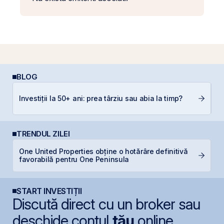
BLOG
R
Investiții la 50+ ani: prea târziu sau abia la timp?
s
TRENDUL ZILEI
One United Properties obține o hotărâre definitivă
R
favorabilă pentru One Peninsula
p
START INVESTIȚII
Discută direct cu un broker sau
deschide contul
tău
online.