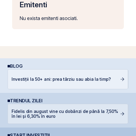
Emitenti
Nu exista emitenti asociati.
BLOG
Ș
Investiții la 50+ ani: prea târziu sau abia la timp?
B
TRENDUL ZILEI
Fidelis din august vine cu dobânzi de până la 7,50%
B
în lei și 6,30% în euro
a
START INVESTIȚII