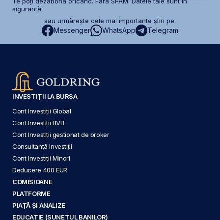
Te poți dezabona oricând. Fără SPAM. Datele tale sunt în
siguranță.
sau urmărește cele mai importante știri pe:
Messenger
WhatsApp
Telegram
INVESTIȚII LA BURSA
Cont Investiții Global
Cont Investiții BVB
Cont Investiții gestionat de broker
Consultanță Investiții
Cont Investiții Minori
Deducere 400 EUR
COMISIOANE
PLATFORME
PIAȚĂ ȘI ANALIZE
EDUCAȚIE (SUNETUL BANILOR)