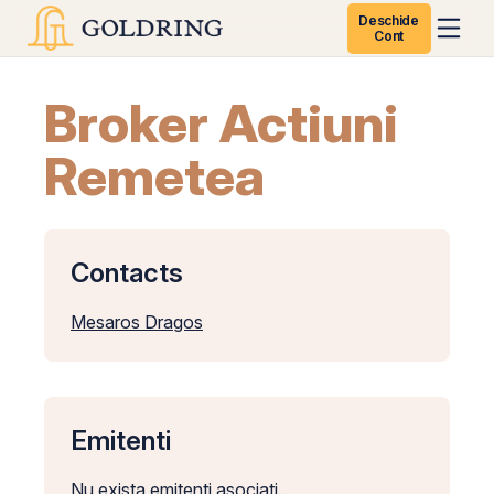
Deschide
Cont
Broker Actiuni
Remetea
Contacts
Mesaros Dragos
Emitenti
Nu exista emitenti asociati.