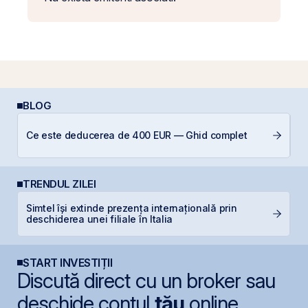
BLOG
D
Ce este deducerea de 400 EUR — Ghid complet
b
TRENDUL ZILEI
Simtel își extinde prezența internațională prin
P
deschiderea unei filiale în Italia
d
START INVESTIȚII
Discută direct cu un broker sau
deschide contul
tău
online.