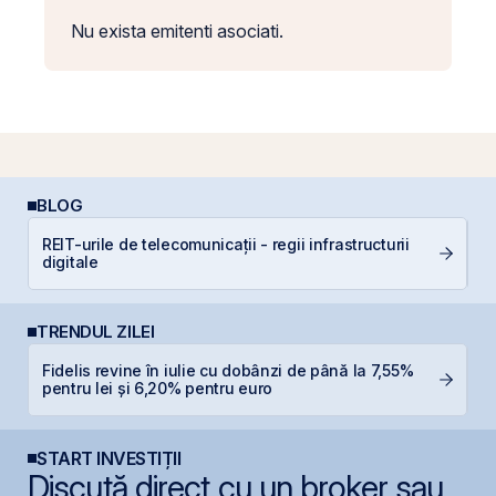
Nu exista emitenti asociati.
BLOG
REIT-urile de telecomunicații - regii infrastructurii
E
digitale
pe
TRENDUL ZILEI
Fidelis revine în iulie cu dobânzi de până la 7,55%
B
pentru lei și 6,20% pentru euro
B
START INVESTIȚII
Discută direct cu un broker sau