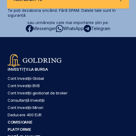
Te poți dezabona oricând. Fără SPAM. Datele tale sunt în
siguranță.
sau urmărește cele mai importante știri pe:
Messenger
WhatsApp
Telegram
INVESTIȚII LA BURSA
Cont Investiții Global
Cont Investiții BVB
Cont Investiții gestionat de broker
Consultanță Investiții
Cont Investiții Minori
Deducere 400 EUR
COMISIOANE
PLATFORME