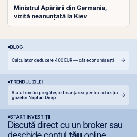
Ministrul Apărării din Germania,
vizită neanunțată la Kiev
BLOG
Calculator deducere 400 EUR — cât economisești
C
TRENDUL ZILEI
Statul român pregătește finanțarea pentru achiziția
D
gazelor Neptun Deep
START INVESTIȚII
Discută direct cu un broker sau
deschide contul
tău
online.