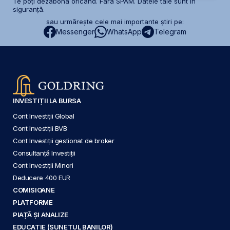
Te poți dezabona oricând. Fără SPAM. Datele tale sunt în
siguranță.
sau urmărește cele mai importante știri pe:
Messenger
WhatsApp
Telegram
INVESTIȚII LA BURSA
Cont Investiții Global
Cont Investiții BVB
Cont Investiții gestionat de broker
Consultanță Investiții
Cont Investiții Minori
Deducere 400 EUR
COMISIOANE
PLATFORME
PIAȚĂ ȘI ANALIZE
EDUCAȚIE (SUNETUL BANILOR)