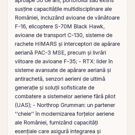
aproape 30 de ani, portofoliul său extins
susține capacitățile multidisciplinare ale
României, incluzând avioane de vânătoare
F-16, elicoptere S-70M Black Hawk,
avioane de transport C-130, sisteme de
rachete HIMARS și interceptori de apărare
aeriană PAC-3 MSE, precum și livrări
viitoare de avioane F-35; - RTX: lider în
sisteme avansate de apărare aeriană și
antirachetă, senzori aerieni de ultimă
generație și soluții sofisticate de
combatere a sistemelor aeriene fără pilot
(UAS); - Northrop Grumman: un partener
''cheie'' în modernizarea forțelor aeriene
ale României, furnizând capacități
esențiale care asigură integrarea și