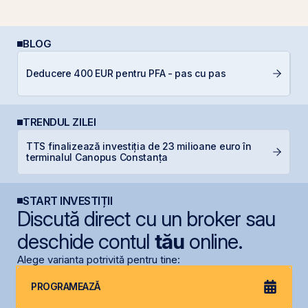
BLOG
Deducere 400 EUR pentru PFA - pas cu pas
In
TRENDUL ZILEI
TTS finalizează investiția de 23 milioane euro în
M
terminalul Canopus Constanța
in
START INVESTIȚII
Discută direct cu un broker sau
deschide contul
tău
online.
Alege varianta potrivită pentru tine:
PROGRAMEAZĂ