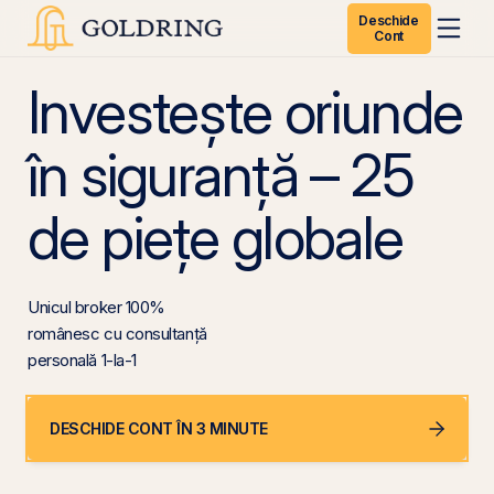
Deschide
Cont
Investește oriunde
în siguranță – 25
de piețe globale
Unicul broker 100%
românesc cu consultanță
personală 1-la-1
DESCHIDE CONT ÎN 3 MINUTE