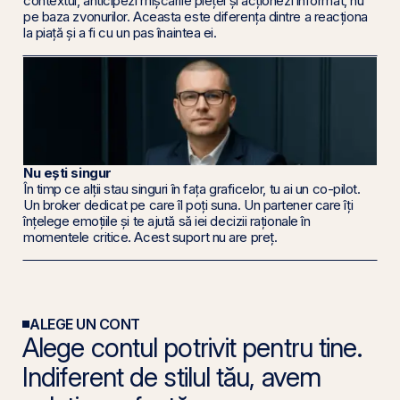
contextul, anticipezi mișcările pieței și acționezi informat, nu
pe baza zvonurilor. Aceasta este diferența dintre a reacționa
la piață și a fi cu un pas înaintea ei.
Nu ești singur
În timp ce alții stau singuri în fața graficelor, tu ai un co-pilot.
Un broker dedicat pe care îl poți suna. Un partener care îți
înțelege emoțiile și te ajută să iei decizii raționale în
momentele critice. Acest suport nu are preț.
ALEGE UN CONT
Alege contul potrivit pentru tine.
Indiferent de stilul tău, avem