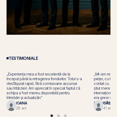
TESTIMONIALE
„Experiența mea a fost excelentă de la
„Mi-am retras 
început până la retragerea fondurilor. Totul s-a
pieței, cu tra
desfășurat rapid, fără comisioane ascunse
contat cu ade
sau întârzieri. Am apreciat în special faptul că
știut mereu un
echipa a fost mereu disponibilă pentru
internațional 
întrebări și actualizări.”
era greoi și a 
mi recupera ba
IOANA
CĂLIN
28 ani
41 ani