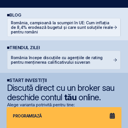
BLOG
România, campioană la scumpiri în UE: Cum inflația
de 8,4% erodează bugetul și care sunt soluțiile reale
RE
pentru români
TRENDUL ZILEI
România începe discuțiile cu agențiile de rating
F
pentru menținerea calificativului suveran
p
START INVESTIȚII
Discută direct cu un broker sau
deschide contul
tău
online.
Alege varianta potrivită pentru tine:
PROGRAMEAZĂ