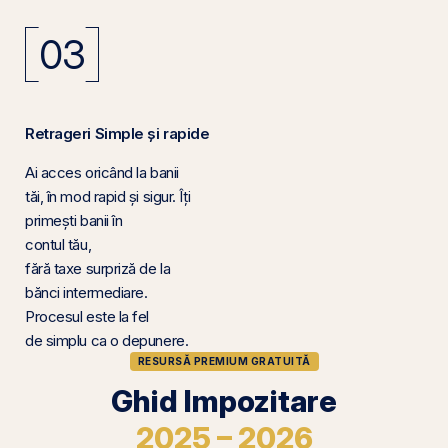
03
Retrageri Simple și rapide
Ai acces oricând la banii
tăi, în mod rapid și sigur. Îți
primești banii în
contul tău,
fără taxe surpriză de la
bănci intermediare.
Procesul este la fel
de simplu ca o depunere.
RESURSĂ PREMIUM GRATUITĂ
Ghid Impozitare
2025 – 2026