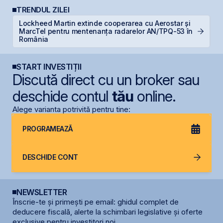
TRENDUL ZILEI
Lockheed Martin extinde cooperarea cu Aerostar și
MarcTel pentru mentenanța radarelor AN/TPQ-53 în
IP
România
START INVESTIȚII
Discută direct cu un broker sau
deschide contul
tău
online.
Alege varianta potrivită pentru tine:
PROGRAMEAZĂ
DESCHIDE CONT
NEWSLETTER
Înscrie-te și primești pe email: ghidul complet de
deducere fiscală, alerte la schimbari legislative și oferte
exclusive pentru investitori noi.