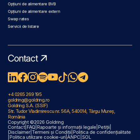
Opțiuni de alimentare BVB
Opțiuni de alimentare extern
Swap rates
Servicii de listare
Contact
+4 0265 269 195
goldring@goldring.ro
Goldring S.A. (SSIF)
Str. Tudor Vladimirescu nr. 56A, 540014, Târgu Mureș,
România
Copyright ©2026 Goldring
Contact
|
FAQ
|
Rapoarte și informații legale
|
Petiții
|
Disclaimer
|
Termeni și Condiții
|
Politica de confidențialitate
|
Politica utilizare cookie-uri
|
ANPC
|
SOL