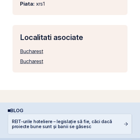
Piata:
xrs1
Localitati asociate
Bucharest
Bucharest
BLOG
P
REIT-urile hoteliere – legislație să fie, căci dacă
a
proiecte bune sunt și banii se găsesc
s