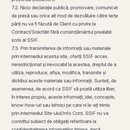
7.2. Nicio declarație publică, promovare, comunicat
de presă sau orice alt mod de dezvăluire către terțe
părți nu va fi făcută de Client cu privire la
Contract/Solicitări fără consimțământul prealabil
scris al SSIF.
7.3. Prin transmiterea de informații sau materiale
prin intermediul acestui site, oferiți SSIF acces
nerestricționat și irevocabil la acestea, dreptul de a
utiliza, reproduce, afișa, modifica, transmite și
distribui aceste materiale sau informații. Sunteți, de
asemenea, de acord ca SSIF să poată utiliza liber,
în interes propriu, aceste informații, idei, concepte,
know-how-uri sau tehnici pe care ni le-ați trimis
prin intermediul Site-ului/Info Cont. SSIF nu va
constitui subiect de obligații referitoare la
confidențialitatea informațiilor trimise, dacă