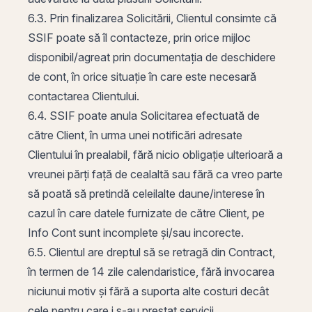
6.3. Prin finalizarea Solicitării, Clientul consimte că
SSIF poate să îl contacteze, prin orice mijloc
disponibil/agreat prin documentația de deschidere
de cont, în orice situație în care este necesară
contactarea Clientului.
6.4. SSIF poate anula Solicitarea efectuată de
către Client, în urma unei notificări adresate
Clientului în prealabil, fără nicio obligație ulterioară a
vreunei părți față de cealaltă sau fără ca vreo parte
să poată să pretindă celeilalte daune/interese în
cazul în care datele furnizate de către Client, pe
Info Cont sunt incomplete și/sau incorecte.
6.5. Clientul are dreptul să se retragă din Contract,
în termen de 14 zile calendaristice, fără invocarea
niciunui motiv și fără a suporta alte costuri decât
cele pentru care i s-au prestat servicii.