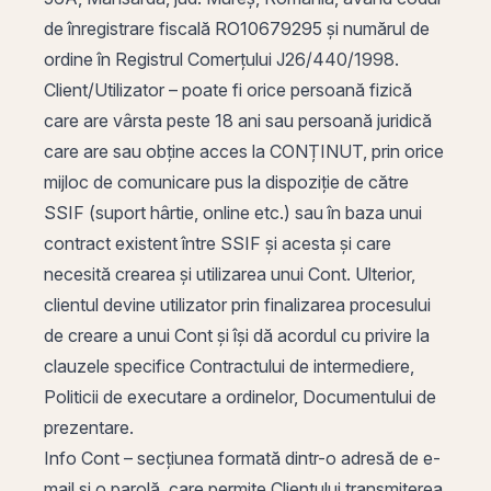
de înregistrare fiscală RO10679295 și numărul de
ordine în Registrul Comerțului J26/440/1998.
Client/Utilizator – poate fi orice persoană fizică
care are vârsta peste 18 ani sau persoană juridică
care are sau obține acces la CONȚINUT, prin orice
mijloc de comunicare pus la dispoziție de către
SSIF (suport hârtie, online etc.) sau în baza unui
contract existent între SSIF și acesta și care
necesită crearea și utilizarea unui Cont. Ulterior,
clientul devine utilizator prin finalizarea procesului
de creare a unui Cont și își dă acordul cu privire la
clauzele specifice Contractului de intermediere,
Politicii de executare a ordinelor, Documentului de
prezentare.
Info Cont – secțiunea formată dintr-o adresă de e-
mail și o parolă, care permite Clientului transmiterea