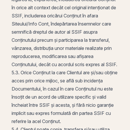
în orice alt context decât cel original intenționat de
SSIF, includerea oricărui Conținut în afara
Siteului/Info Cont, îndepărtarea însemnelor care
semnifică dreptul de autor al SSIF asupra
Conținutului precum și participarea la transferul,
vânzarea, distribuția unor materiale realizate prin
reproducerea, modificarea sau afișarea
Conținutului, decât cu acordul scris expres al SSIF.
5.3. Orice Conținut la care Clientul are și/sau obține
acces prin orice mijloc, se află sub incidența
Documentului, în cazul în care Conținutul nu este
însoțit de un acord de utilizare specific și valid
încheiat între SSIF și acesta, și fără nicio garanție
implicit sau expres formulată din partea SSIF cu
referire la acel Conținut.
5.4. Clientul poate copia, transfera și/sau utiliza