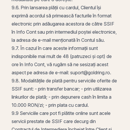
9.6. Prin lansarea plății cu cardul, Clientul își
exprimă acordul să primească facturile în format
electronic prin adăugarea acestora de către SSIF
în Info Cont sau prin intermediul poștei electronice,
la adresa de e-mail menționată în Contul său.
9.7. În cazul în care aceste informații sunt
indisponibile mai mult de 48 (patruzeci și opt) de
ore în Info Cont, vă rugăm să ne sesizați acest
aspect pe adresa de e-mail:
suport@goldring.ro
.
9.8. Modalitățile de plată pentru serviciile oferite de
SSIF sunt: - prin transfer bancar; - prin utilizarea
linkurilor de plată; - prin depunere cash în limita a
10.000 RON/zi; - prin plata cu cardul.
9.9 Serviciile care pot fi plătite online sunt acele
servicii prestate de SSIF care decurg din
Contractul de Intermediere încheiat între Client și