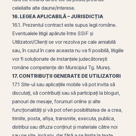
celeilalte alte daune/interese.
16. LEGEA APLICABILĂ – JURISDICȚIA
16.1. Prezentul contract este supus legii române.
Eventualele litigii apărute între SSIF și
Utilizatori/Clienți se vor rezolva pe cale amiabilă
sau, în cazul în care aceasta nu va fi posibilă, litigiile
vor fi soluționate de instanțele judecătorești
române competențe din Municipiul Tg. Mureș.
17. CONTRIBUȚII GENERATE DE UTILIZATORI
17.1 Site-ul sau aplicațiile mobile vă pot invita să
discutați, să contribuiți sau să participați la bloguri,
panouri de mesaje, forumuri online și alte
funcționalități și vă pot oferi posibilitatea de a crea,
trimite, posta, afișa, transmite, executa, publica,
distribui sau difuza conținut și materiale către noi
sau pe site, inclusiv, dar fără a se limita la texte,