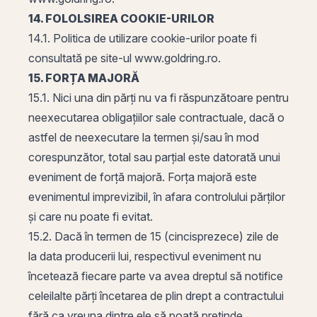
14. FOLOLSIREA COOKIE-URILOR
14.1. Politica de utilizare cookie-urilor poate fi
consultată pe site-ul www.goldring.ro.
15. FORȚA MAJORĂ
15.1. Nici una din părți nu va fi răspunzătoare pentru
neexecutarea obligațiilor sale contractuale, dacă o
astfel de neexecutare la termen și/sau în mod
corespunzător, total sau parțial este datorată unui
eveniment de forță majoră. Forța majoră este
evenimentul imprevizibil, în afara controlului părților
și care nu poate fi evitat.
15.2. Dacă în termen de 15 (cincisprezece) zile de
la data producerii lui, respectivul eveniment nu
încetează fiecare parte va avea dreptul să notifice
celeilalte părți încetarea de plin drept a contractului
fără ca vreuna dintre ele să poată pretinde