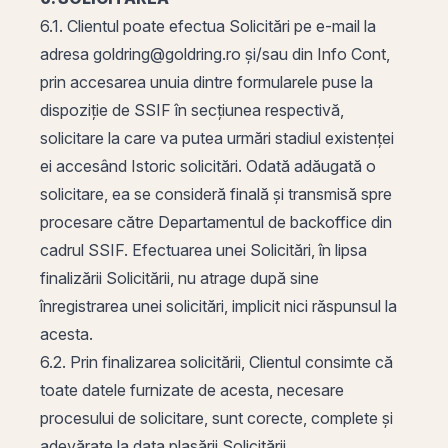
6.1. Clientul poate efectua Solicitări pe e-mail la
adresa
goldring@goldring.ro
și/sau din Info Cont,
prin accesarea unuia dintre formularele puse la
dispoziție de SSIF în secțiunea respectivă,
solicitare la care va putea urmări stadiul existenței
ei accesând Istoric solicitări. Odată adăugată o
solicitare, ea se consideră finală și transmisă spre
procesare către Departamentul de backoffice din
cadrul SSIF. Efectuarea unei Solicitări, în lipsa
finalizării Solicitării, nu atrage după sine
înregistrarea unei solicitări, implicit nici răspunsul la
acesta.
6.2. Prin finalizarea solicitării, Clientul consimte că
toate datele furnizate de acesta, necesare
procesului de solicitare, sunt corecte, complete și
adevărate la data plasării Solicitării.