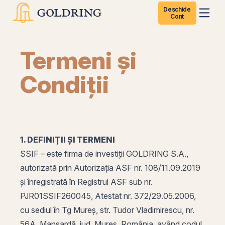
Deschide
Cont
Termeni și
Condiții
1. DEFINIȚII ȘI TERMENI
SSIF – este firma de investiții GOLDRING S.A.,
autorizată prin Autorizația ASF nr. 108/11.09.2019
și înregistrată în Registrul ASF sub nr.
PJR01SSIF260045, Atestat nr. 372/29.05.2006,
cu sediul în Tg Mureș, str. Tudor Vladimirescu, nr.
56A, Mansardă, jud. Mureș, România, având codul