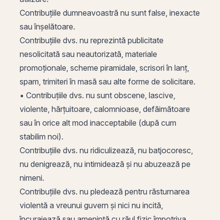
Contribuțiile dumneavoastră nu sunt false, inexacte
sau înșelătoare.
Contribuțiile dvs. nu reprezintă publicitate
nesolicitată sau neautorizată, materiale
promoționale, scheme piramidale, scrisori în lanț,
spam, trimiteri în masă sau alte forme de solicitare.
• Contribuțiile dvs. nu sunt obscene, lascive,
violente, hărțuitoare, calomnioase, defăimătoare
sau în orice alt mod inacceptabile (după cum
stabilim noi).
Contribuțiile dvs. nu ridiculizează, nu batjocoresc,
nu denigrează, nu intimidează și nu abuzează pe
nimeni.
Contribuțiile dvs. nu pledează pentru răsturnarea
violentă a vreunui guvern și nici nu incită,
încurajează sau amenință cu răul fizic împotriva