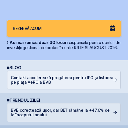
REZERVĂ ACUM
❗
Au mai ramas doar 30 locuri
disponibile pentru conturi de
investiții gestionat de broker în lunile IULIE ȘI AUGUST 2026.
BLOG
Contakt accelerează pregătirea pentru IPO și listarea
L
pe piața AeRO a BVB
S
TRENDUL ZILEI
BVB corectează ușor, dar BET rămâne la +47,6% de
S
la începutul anului
g