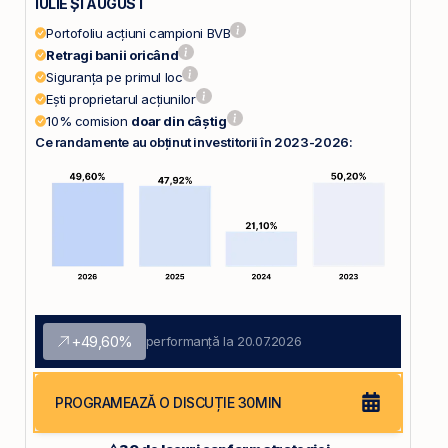
IULIE ȘI AUGUST
Portofoliu acțiuni campioni BVB
Retragi banii oricând
Siguranța pe primul loc
Ești proprietarul acțiunilor
10% comision
doar din câștig
Ce randamente au obținut investitorii în 2023-2026:
+49,60%
performanță la 20.07.2026
PROGRAMEAZĂ O DISCUȚIE 30MIN