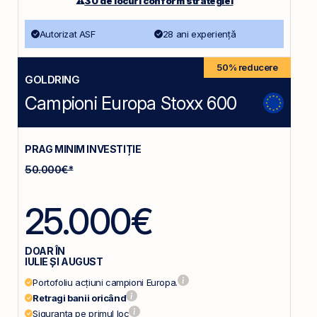
⚠️
30 de locuri conform strategiei
Autorizat ASF
28 ani experiență
50% reducere
GOLDRING
Campioni Europa Stoxx 600
PRAG MINIM INVESTIȚIE
50.000€*
25.000€
DOAR ÎN
IULIE ȘI AUGUST
Portofoliu acțiuni campioni Europa.
Retragi banii oricând
Siguranța pe primul loc