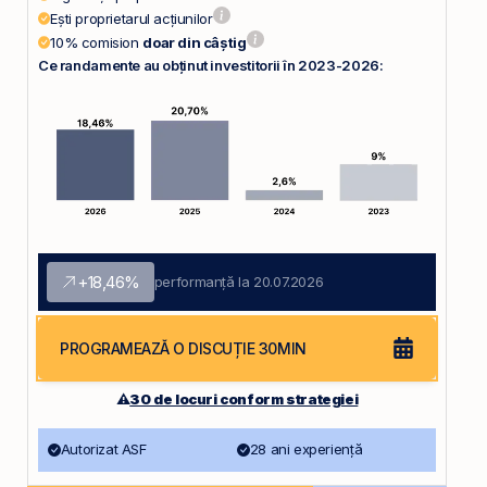
Ești proprietarul acțiunilor
10% comision
doar din câștig
Ce randamente au obținut investitorii în 2023-2026:
+18,46%
performanță la 20.07.2026
PROGRAMEAZĂ O DISCUȚIE 30MIN
⚠️
30 de locuri conform strategiei
Autorizat ASF
28 ani experiență