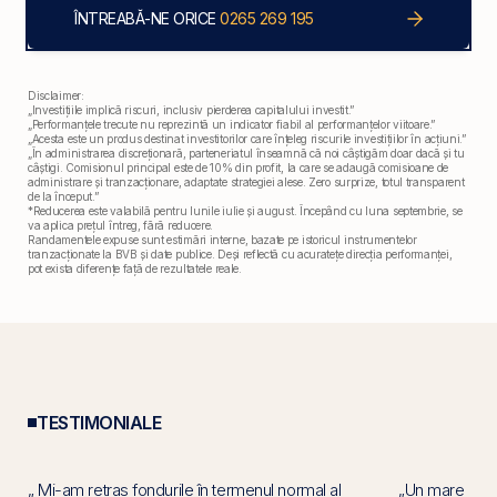
ÎNTREABĂ-NE ORICE
0265 269 195
Disclaimer:
„Investițiile implică riscuri, inclusiv pierderea capitalului investit.”
„Performanțele trecute nu reprezintă un indicator fiabil al performanțelor viitoare.”
„Acesta este un produs destinat investitorilor care înțeleg riscurile investițiilor în acțiuni.”
„În administrarea discreționară, parteneriatul înseamnă că noi câștigăm doar dacă și tu
câștigi. Comisionul principal este de 10% din profit, la care se adaugă comisioane de
administrare și tranzacționare, adaptate strategiei alese. Zero surprize, totul transparent
de la început.”
*Reducerea este valabilă pentru lunile iulie și august. Începând cu luna septembrie, se
va aplica prețul întreg, fără reducere.
Randamentele expuse sunt estimări interne, bazate pe istoricul instrumentelor
tranzacționate la BVB și date publice. Deși reflectă cu acuratețe direcția performanței,
pot exista diferențe față de rezultatele reale.
TESTIMONIALE
„ Mi-am retras fondurile în termenul normal al
„Un mare plus