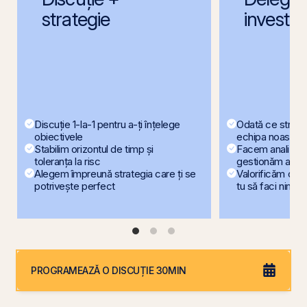
strategie
investiți
Discuție 1-la-1 pentru a-ți înțelege
Odată ce strate
obiectivele
echipa noastră p
Stabilim orizontul de timp și
Facem analize, 
toleranța la risc
gestionăm activ 
Alegem împreună strategia care ți se
Valorificăm oport
potrivește perfect
tu să faci nimic
PROGRAMEAZĂ O DISCUȚIE 30MIN