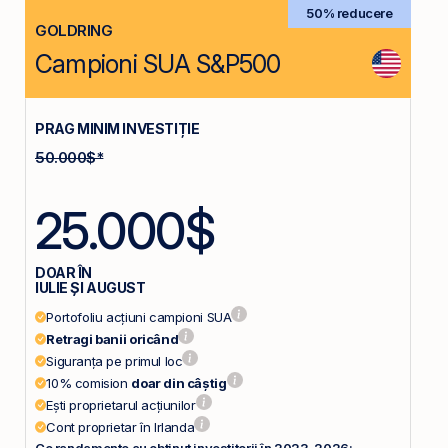
50% reducere
GOLDRING
Campioni SUA S&P500
PRAG MINIM INVESTIȚIE
50.000$*
25.000$
DOAR ÎN
IULIE ȘI AUGUST
Portofoliu acțiuni campioni SUA
Retragi banii oricând
Siguranța pe primul loc
10% comision
doar din câștig
Ești proprietarul acțiunilor
Cont proprietar în Irlanda