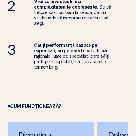
2
Vrei să investești, dar
complexitatea te copleșește.
Știi că
trebuie să-ți pui banii la treabă, dar nu
știi de unde să începi sau ce acțiuni să
alegi.
3
Cauți performanță bazată pe
expertiză, nu pe emoții.
Vrei decizii
raționale, luate de specialiști, care să îți
protejeze capitalul și să-l crească pe
termen lung.
CUM FUNCȚIONEAZĂ?
Discuție +
Delegar