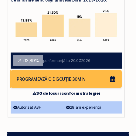
Ce randamente au obținut investitorii în 2023-2026:
+13,89%
performanță la 20.07.2026
PROGRAMEAZĂ O DISCUȚIE 30MIN
⚠️
30 de locuri conform strategiei
Autorizat ASF
28 ani experiență