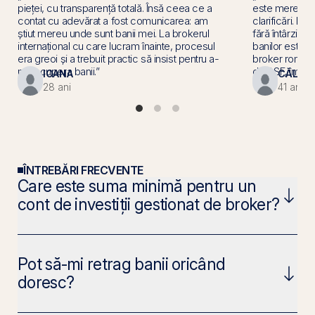
pieței, cu transparență totală. Însă ceea ce a
este mereu h
contat cu adevărat a fost comunicarea: am
clarificări. Es
știut mereu unde sunt banii mei. La brokerul
fără întârzieri
internațional cu care lucram înainte, procesul
banilor este es
era greoi și a trebuit practic să insist pentru a-
broker român, 
mi recupera banii.”
de ASF, îmi ofe
IOANA
CĂLIN
28 ani
41 ani
ÎNTREBĂRI FRECVENTE
Care este suma minimă pentru un
cont de investiții gestionat de broker?
Pot să-mi retrag banii oricând
doresc?