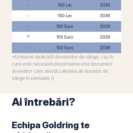
-
100 Lei
2030
-
100 Lei
2036
-
100 Euro
2029
*
100 Euro
2029
-
100 Euro
2036
*Emisiune dedicată donatorilor de sânge, caz în
care este necesară prezentarea unui document
doveditor care atestă calitatea de donator de
sânge în perioada ()
Ai întrebări?
Echipa Goldring te