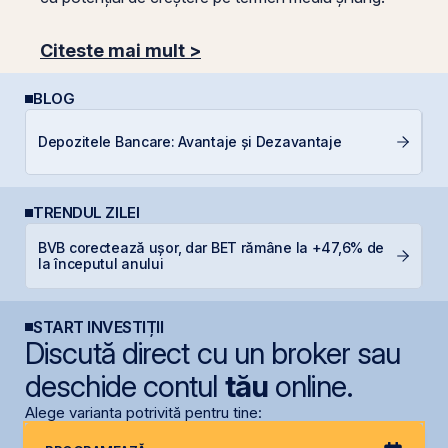
Citeste mai mult >
BLOG
Depozitele Bancare: Avantaje și Dezavantaje
C
TRENDUL ZILEI
BVB corectează ușor, dar BET rămâne la +47,6% de
R
la începutul anului
R
START INVESTIȚII
Discută direct cu un broker sau
deschide contul
tău
online.
Alege varianta potrivită pentru tine: