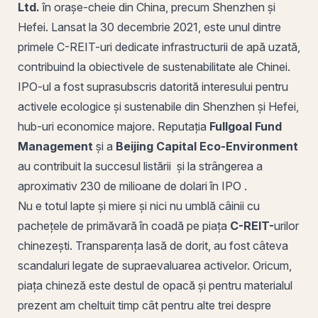
Ltd.
în orașe-cheie din China, precum Shenzhen și
Hefei. Lansat la 30 decembrie 2021, este unul dintre
primele C-REIT-uri dedicate infrastructurii de
apă
uzată,
contribuind la obiectivele de sustenabilitate ale Chinei.
IPO-ul a fost suprasubscris datorită interesului pentru
activele ecologice și sustenabile din Shenzhen și Hefei,
hub-uri economice majore. Reputația
Fullgoal Fund
Management
și a
Beijing Capital Eco-Environment
au contribuit la succesul listării și la strângerea a
aproximativ 230 de milioane de dolari în IPO .
Nu e totul lapte și miere și nici nu umblă câinii cu
pachețele de primăvară în coadă pe piața
C-REIT-
urilor
chinezești. Transparența lasă de dorit, au fost câteva
scandaluri legate de supraevaluarea activelor. Oricum,
piața chineză este destul de opacă și pentru materialul
prezent am cheltuit timp cât pentru alte trei despre