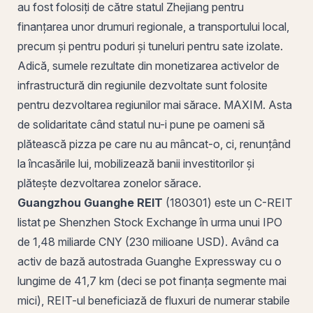
au fost folosiți de către statul Zhejiang pentru
finanțarea unor drumuri regionale, a transportului local,
precum și pentru
poduri
și tuneluri pentru sate izolate.
Adică, sumele rezultate din monetizarea activelor de
infrastructură din regiunile dezvoltate sunt folosite
pentru dezvoltarea regiunilor mai sărace. MAXIM. Asta
de solidaritate când statul nu-i pune pe oameni să
plătească pizza pe care nu au mâncat-o, ci, renunțând
la încasările lui, mobilizează banii investitorilor și
plătește dezvoltarea zonelor sărace.
Guangzhou Guanghe REIT
(180301) este un C-REIT
listat pe Shenzhen Stock Exchange în urma unui IPO
de 1,48 miliarde CNY (230 milioane USD). Având ca
activ de bază autostrada Guanghe Expressway cu o
lungime de 41,7 km (deci se pot finanța segmente mai
mici), REIT-ul beneficiază de fluxuri de numerar stabile