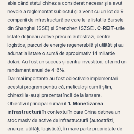
abia când statul chinez a considerat necesar și a avut
nevoie a reglementat subiectul și a venit cu un
lot
de 9
companii de infrastructură pe care le-a listat la Bursele
din Shanghai (SSE) și Shenzhen (SZSE).
C-REIT
-urile
listate dețineau
active
precum autostrăzi, centre
logistice, parcuri de energie regenerabilă și utilități și au
adunat la listare o sumă de aproximativ 14 miliarde
dolari. Au fost un succes și pentru investitori, oferind un
randament anual de 4-8%.
Dar mai importante au fost obiectivele implementării
acestui program pentru că, meticuloși cum îi știm,
chinezii le-au și prezentat încă de la lansare.
Obiectivul principal numărul
1. Monetizarea
infrastructurii
în contextul în care China deținea un
stoc masiv de active de infrastructură (autostrăzi,
energie, utilități, logistică), în mare parte proprietate de