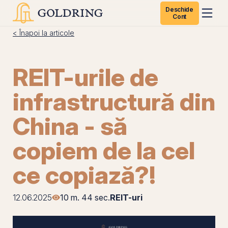
Deschide
Cont
< Înapoi la articole
REIT-urile de
infrastructură din
China - să
copiem de la cel
ce copiază?!
12.06.2025
10 m. 44 sec.
REIT-uri