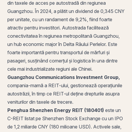
din taxele de acces pe autostradă din regiunea
Guangzhou. În 2024, a plătit un dividend de 0,345 CNY
per unitate, cu un randament de 9,2%, fiind foarte
atractiv pentru investitori. Autostrada facilitează
conectivitatea în regiunea metropolitană Guangzhou,
un hub economic major în Delta Râului Perlelor. Este
foarte importantă pentru transportul de mărfuri și
pasageri, susținând comerțul și logistica în una dintre
cele mai industrializate regiuni ale Chinei.
Guangzhou Communications Investment Group,
compania-
mamă
a REIT-ului, gestionează operațiunile
autostrăzii, în timp ce REIT-ul deține drepturile asupra
veniturilor din taxele de trecere.
Penghua Shenzhen Energy REIT (180401)
este un
C-REIT listat pe Shenzhen Stock Exchange cu un IPO
de 1,2 miliarde CNY (180 milioane USD). Activele sale,