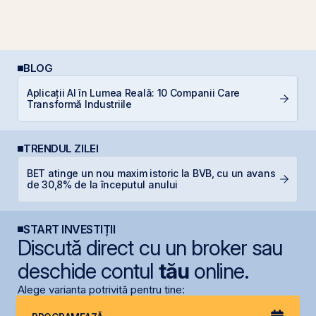
BLOG
P
Aplicații AI în Lumea Reală: 10 Companii Care
a
Transformă Industriile
s
TRENDUL ZILEI
BET atinge un nou maxim istoric la BVB, cu un avans
G
de 30,8% de la începutul anului
START INVESTIȚII
Discută direct cu un broker sau
deschide contul
tău
online.
Alege varianta potrivită pentru tine: