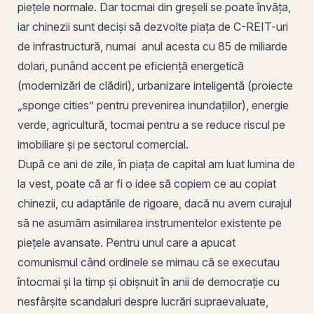
piețele normale. Dar tocmai din greșeli se poate învăța,
iar chinezii sunt deciși să dezvolte piața de C-REIT-uri
de infrastructură, numai anul acesta cu 85 de miliarde
dolari, punând accent pe eficiență energetică
(modernizări de clădiri), urbanizare inteligentă (proiecte
„sponge cities” pentru prevenirea inundațiilor), energie
verde, agricultură, tocmai pentru a se reduce riscul pe
imobiliare și pe sectorul comercial.
După ce ani de zile, în piața de capital am luat
lumina
de
la vest, poate că ar fi o idee să copiem ce au copiat
chinezii, cu adaptările de rigoare, dacă nu avem curajul
să ne asumăm asimilarea instrumentelor existente pe
piețele avansate. Pentru unul care a apucat
comunismul când ordinele se mimau că se executau
întocmai și la timp și obișnuit în anii de democrație cu
nesfârșite scandaluri despre lucrări supraevaluate,