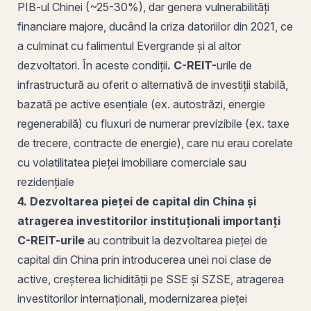
PIB-ul Chinei (~25-30%), dar genera vulnerabilități
financiare majore, ducând la criza datoriilor din 2021, ce
a culminat cu falimentul Evergrande și al altor
dezvoltatori. În aceste condiții
. C-REIT-
urile de
infrastructură au oferit o alternativă de investiții stabilă,
bazată pe active esențiale (ex. autostrăzi, energie
regenerabilă) cu fluxuri de numerar previzibile (ex. taxe
de trecere, contracte de energie), care nu erau corelate
cu
volatilitatea
pieței imobiliare comerciale sau
rezidențiale
4. Dezvoltarea pieței de capital din China și
atragerea investitorilor instituționali importanți
C-REIT-urile
au contribuit la dezvoltarea pieței de
capital din China prin introducerea unei noi clase de
active, creșterea lichidității pe SSE și SZSE, atragerea
investitorilor internaționali, modernizarea pieței