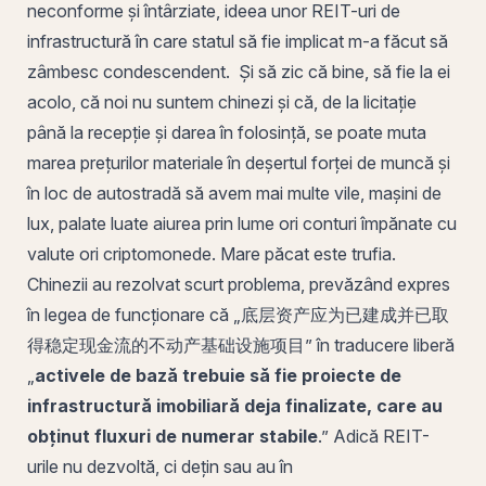
neconforme și întârziate, ideea unor REIT-uri de
infrastructură în care statul să fie implicat
m
-a făcut să
zâmbesc condescendent. Și să zic că bine, să fie la ei
acolo, că noi nu suntem chinezi și că, de la licitație
până la recepție și darea în folosință, se poate muta
marea prețurilor materiale în deșertul forței de muncă și
în loc de autostradă să avem mai multe vile, mașini de
lux, palate luate aiurea prin lume ori conturi împănate cu
valute ori
criptomonede
. Mare păcat este trufia.
Chinezii au rezolvat scurt problema, prevăzând expres
în legea de funcționare că „底层资产应为已建成并已取
得稳定现金流的不动产基础设施项目” în traducere liberă
„
activele de bază trebuie să fie proiecte de
infrastructură imobiliară deja finalizate, care au
obținut fluxuri de numerar stabile
.” Adică REIT-
urile nu dezvoltă, ci dețin sau au în