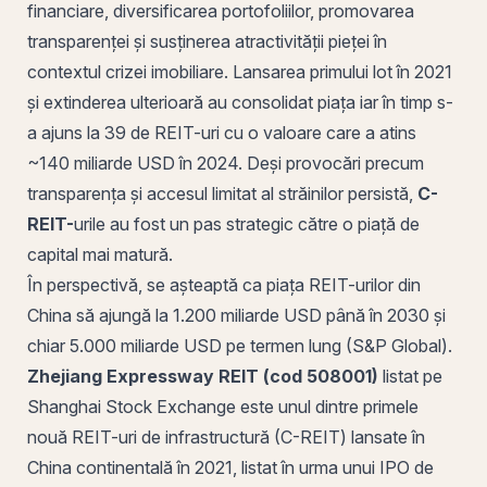
financiare,
diversificarea
portofoliilor, promovarea
transparenței și susținerea atractivității pieței în
contextul crizei imobiliare. Lansarea primului lot în 2021
și extinderea ulterioară au consolidat piața iar în timp s-
a ajuns la 39 de REIT-uri cu o valoare care a atins
~140 miliarde USD în 2024. Deși provocări precum
transparența și accesul limitat al străinilor persistă,
C-
REIT-
urile au fost un pas strategic către o piață de
capital mai matură.
În perspectivă, se așteaptă ca piața REIT-urilor din
China să ajungă la 1.200 miliarde USD până în 2030 și
chiar 5.000 miliarde USD pe termen lung (S&P Global).
Zhejiang Expressway REIT (cod 508001)
listat pe
Shanghai Stock Exchange este unul dintre primele
nouă
REIT-uri de infrastructură
(C-REIT) lansate în
China continentală în 2021, listat în urma unui IPO de