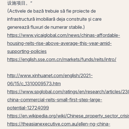
设施项目。”
(Activele de bază trebuie să fie proiecte de
infrastructură imobiliară deja construite și care
generează fluxuri de numerar stabile.)
https://www.yicaiglobal.com/news/chinas-affordable-
housing-reits-rise-above-average-this-year-amid-
supporting-policies
https://english.sse.com.cn/markets/funds/reits/intro/
http://www.xinhuanet.com/english/2021-
06/15/c_1310009573.htm
https://www.spglobal.com/ratings/en/research/articles/2
china-commercial-reits-small-first-step-large-
potential-12724099
https://en.wikipedia.org/wiki/Chinese_property_sector_
https://theasianexecutive.com.au/ellen-ng-china-