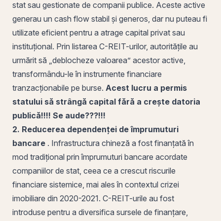
stat sau gestionate de companii publice. Aceste active
generau un cash flow stabil și generos, dar nu puteau fi
utilizate eficient pentru a atrage capital privat sau
instituțional. Prin listarea C-REIT-urilor, autoritățile au
urmărit să „deblocheze valoarea” acestor active,
transformându-le în
instrumente financiare
tranzacționabile pe burse.
Acest lucru a permis
statului să strângă capital fără a crește datoria
publică!!!! Se aude???!!!
2. Reducerea dependenței de împrumuturi
bancare
. Infrastructura chineză a fost finanțată în
mod tradițional prin împrumuturi bancare acordate
companiilor de stat, ceea ce a crescut riscurile
financiare sistemice, mai ales în contextul crizei
imobiliare din 2020-2021. C-REIT-urile au fost
introduse pentru a diversifica sursele de finanțare,