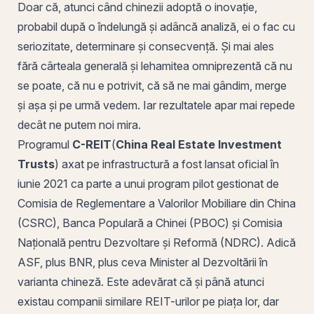
Doar că, atunci când chinezii adoptă o inovație,
probabil după o îndelungă și adâncă analiză, ei o fac cu
seriozitate, determinare și consecvență. Și mai ales
fără cârteala generală și lehamitea omniprezentă că nu
se poate, că nu e potrivit, că să ne mai gândim, merge
și așa și
pe
urmă vedem. Iar rezultatele apar mai repede
decât ne putem noi mira.
Programul
C-REIT
(
China Real Estate Investment
Trusts
) axat pe infrastructură a fost lansat oficial în
iunie 2021 ca parte a unui program pilot gestionat de
Comisia de Reglementare a Valorilor Mobiliare din China
(CSRC), Banca Populară a Chinei (PBOC) și Comisia
Națională pentru Dezvoltare și Reformă (NDRC). Adică
ASF, plus BNR, plus ceva Minister al Dezvoltării în
varianta chineză. Este adevărat că și până atunci
existau companii similare REIT-urilor pe piața lor, dar