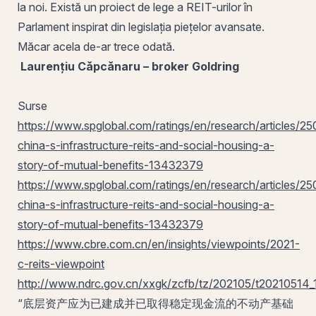
la noi. Există un proiect de lege a REIT-urilor în
Parlament inspirat din legislația piețelor avansate.
Măcar acela de-ar trece odată.
Laurențiu Căpcănaru – broker Goldring
Surse
https://www.spglobal.com/ratings/en/research/articles/2
china-s-infrastructure-reits-and-social-housing-a-
story-of-mutual-benefits-13432379
https://www.spglobal.com/ratings/en/research/articles/2
china-s-infrastructure-reits-and-social-housing-a-
story-of-mutual-benefits-13432379
https://www.cbre.com.cn/en/insights/viewpoints/2021-
c-reits-viewpoint
http://www.ndrc.gov.cn/xxgk/zcfb/tz/202105/t20210514_
“底层资产应为已建成并已取得稳定现金流的不动产基础