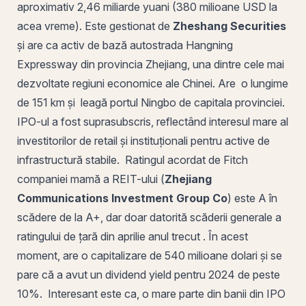
aproximativ 2,46 miliarde yuani (380 milioane USD la
acea vreme). Este gestionat de
Zheshang Securities
și are ca activ de bază autostrada Hangning
Expressway din provincia Zhejiang, una dintre cele mai
dezvoltate regiuni economice ale Chinei. Are o lungime
de 151 km și leagă portul Ningbo de capitala provinciei.
IPO-ul a fost suprasubscris, reflectând interesul mare al
investitorilor de retail și instituționali pentru active de
infrastructură stabile. Ratingul acordat de Fitch
companiei
mamă
a REIT-ului (
Zhejiang
Communications Investment Group Co
) este A în
scădere de la A+, dar doar datorită scăderii generale a
ratingului de țară din aprilie anul trecut . În acest
moment, are o capitalizare de 540 milioane dolari și se
pare că a avut un
dividend yield
pentru 2024 de peste
10%. Interesant este ca, o mare parte din banii din IPO