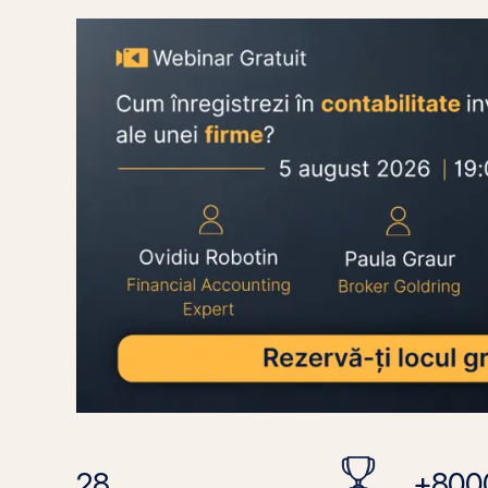
28
+800