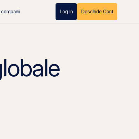
 companii
Log In
Deschide Cont
globale