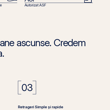
re
Autorizat ASF
ioane ascunse. Credem
a.
03
Retrageri Simple și rapide