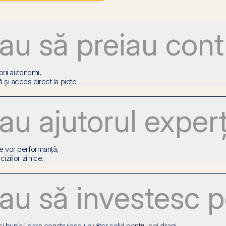
au să preiau cont
orii autonomi,
 și acces direct la piețe.
au ajutorul experț
re vor performanță,
iziilor zilnice.
au să investesc pe
 și bunicii care construiesc un viitor solid pentru cei dragi.