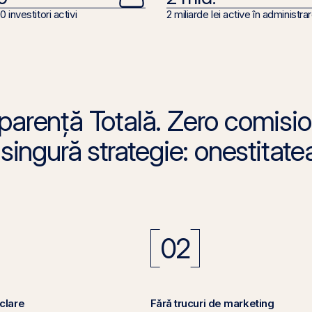
 investitori activi
2 miliarde lei active în administra
parență Totală. Zero comis
 singură strategie: onestitate
02
clare
Fără trucuri de marketing