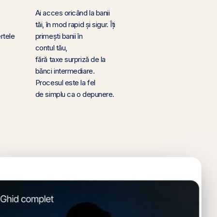
Ai acces oricând la banii
tăi, în mod rapid și sigur. Îți
rtele
primești banii în
contul tău,
fără taxe surpriză de la
bănci intermediare.
Procesul este la fel
de simplu ca o depunere.