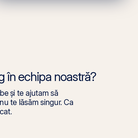
ng în echipa noastră?
be și te ajutam să
i nu te lăsăm singur. Ca
cat.