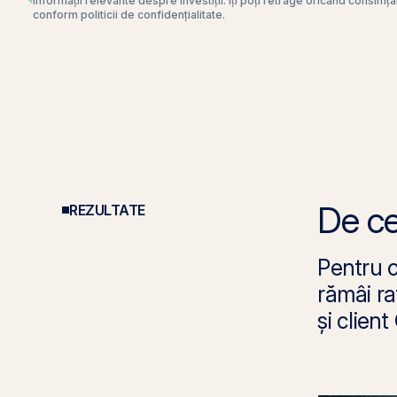
informații relevante despre investiții. Îți poți retrage oricând consimț
conform politicii de confidențialitate.
De ce
REZULTATE
Pentru c
rămâi ra
și clien