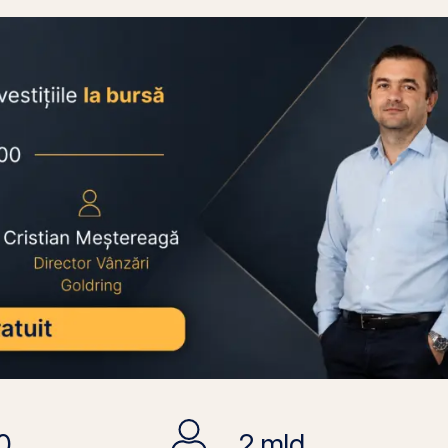
0
2 mld.