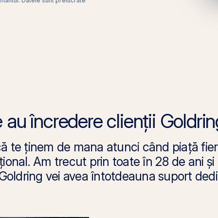
ământul. Datele sunt prelucrate
 au încredere clienții Goldri
ă te ținem de mana atunci când piață fier
țional. Am trecut prin toate în 28 de ani ș
t Goldring vei avea întotdeauna suport dedi