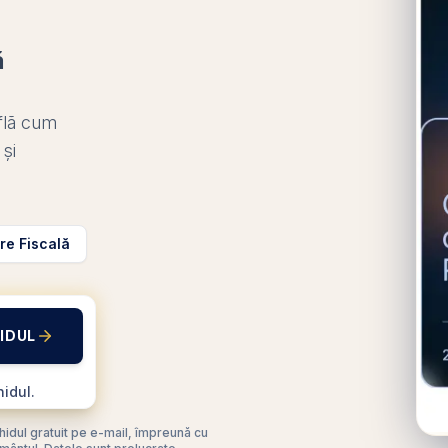
ă
află cum
 și
re Fiscală
IDUL
idul.
ghidul gratuit pe e-mail, împreună cu