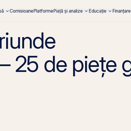
rsă
Comisioane
Platforme
Piață și analize
Educație
Finanțare
oriunde
 – 25 de piețe 