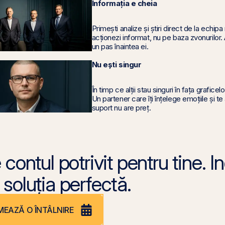
Informația e cheia
Primești analize și știri direct de la echipa
acționezi informat, nu pe baza zvonurilor. 
un pas înaintea ei.
Nu ești singur
În timp ce alții stau singuri în fața grafice
Un partener care îți înțelege emoțiile și te
suport nu are preț.
contul potrivit pentru tine. In
soluția perfectă.
EAZĂ O ÎNTÂLNIRE