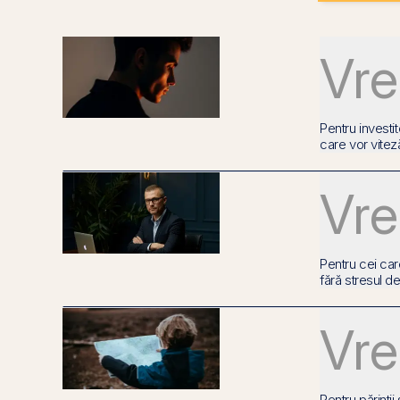
Vre
Pentru investit
care vor viteză
Vre
Pentru cei ca
fără stresul dec
Vre
Pentru părinții