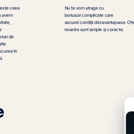
 este ceea
Nu te vom atrage cu
Nu avem
bonusuri complicate care
itate,
ascund condiții dezavantajoase. Ofe
e
noastre sunt simple și corecte.
sturi de
alte
scunse în
i.
e