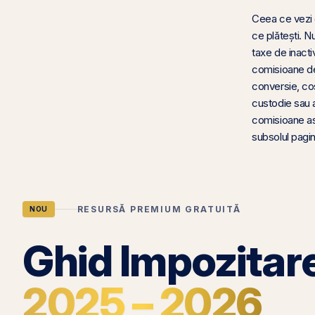
Ceea ce vezi
ce plătești. 
taxe de inactiv
comisioane d
conversie, co
custodie sau 
comisioane a
subsolul pagini
RESURSĂ PREMIUM GRATUITĂ
NOU
Ghid Impozitar
2025 – 2026