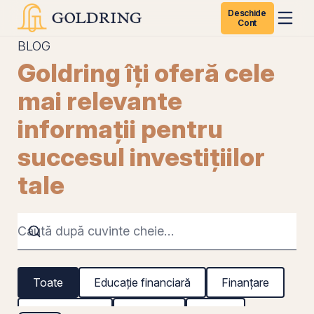
Deschide
Cont
BLOG
Goldring îți oferă cele
mai relevante
informații pentru
succesul investițiilor
tale
Toate
Educație financiară
Finanțare
Titluri de stat
REIT-uri
CFDs