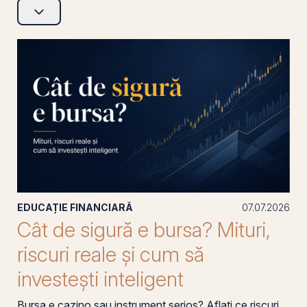
EDUCAȚIE FINANCIARĂ
07.07.2026
Cât de sigură e bursa? Mituri,
riscuri reale și cum să
investești inteligent
Bursa e cazino sau instrument serios? Aflați ce riscuri