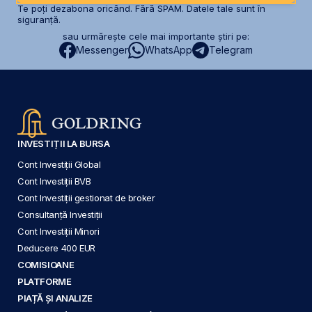
Te poți dezabona oricând. Fără SPAM. Datele tale sunt în
siguranță.
sau urmărește cele mai importante știri pe:
Messenger
WhatsApp
Telegram
INVESTIȚII LA BURSA
Cont Investiții Global
Cont Investiții BVB
Cont Investiții gestionat de broker
Consultanță Investiții
Cont Investiții Minori
Deducere 400 EUR
COMISIOANE
PLATFORME
PIAȚĂ ȘI ANALIZE