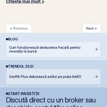
Citeste mai mult >
« Previous
Next »
BLOG
Cum funcționează deducerea fiscală pentru
C
investiții la bursă
TRENDUL ZILEI
B
Graffiti Plus debutează astăzi pe piața AeRO
C
l
START INVESTIȚII
Discută direct cu un broker sau