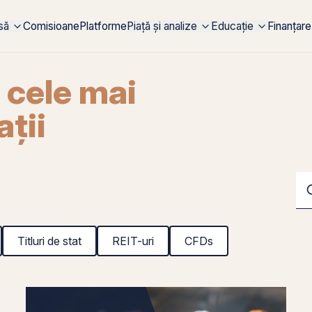
rsă
Comisioane
Platforme
Piață și analize
Educație
Finanțare
ă cele mai
ții
Titluri de stat
REIT-uri
CFDs