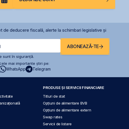
t de deducere fiscală, alerte la schimbari legislative și
ABONEAZĂ-TE
l
 sunt în siguranță.
ele mai importante știri pe:
WhatsApp
Telegram
PRODUSE ȘI SERVICII FINANCIARE
tivitate
Titluri de stat
anizațională
Opțiuni de alimentare BVB
Opțiuni de alimentare extern
Swap rates
Servicii de listare