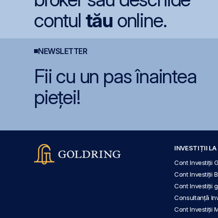
contul
tău
online.
NEWSLETTER
Fii cu un pas înaintea
pieței!
INVESTIȚII L
Cont Investiții 
Cont Investiții 
Cont Investiții
Consultanță Inve
Cont Investiții 