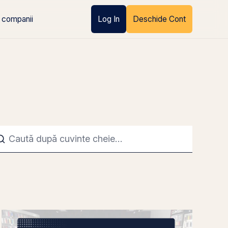
 companii
Log In
Deschide Cont