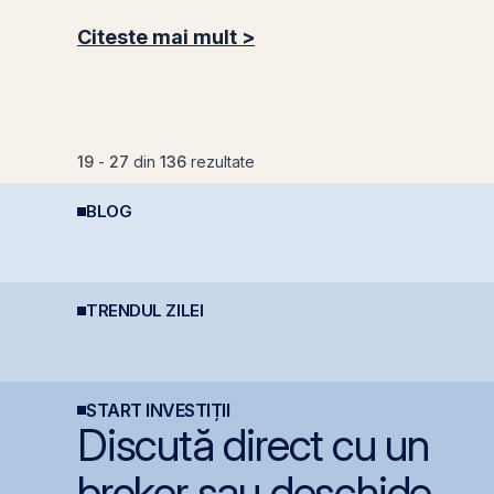
Citeste mai mult >
19
-
27
din
136
rezultate
BLOG
Investiții la 50+ ani:
Deducere 400 EUR
R
prea târziu sau abia la
pentru PFA - pas cu
s
timp?
pas
i
e
c
r
TRENDUL ZILEI
România începe
Bittnet lansează oferta
B
discuțiile cu agențiile
publică pentru
m
de rating pentru
obligațiunile BNET31E
d
menținerea
O
calificativului suveran
START INVESTIȚII
Discută direct cu un
broker sau deschide