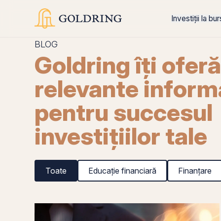
Investiții la bu
BLOG
Goldring îți ofer
relevante informa
pentru succesul
investițiilor tale
Toate
Educație financiară
Finanțare