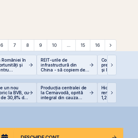
6
7
8
9
10
...
15
16
 României în
REIT-urile de
Contakt accelere
rtunități și
infrastructură din
pregătirea pentru
entru
China - să copiem de
și listarea pe piaț
i
la cel ce copiază?!
AeRO a BVB
ge un nou
Producția centralei de
Hidroelectrica vr
oric la BVB, cu
la Cernavodă, oprită
renunțe la un bar
 de 30,8% de
integral din cauza
1,27 miliarde lei p
tul anului
secetei
Siret
DESCHIDE CONT