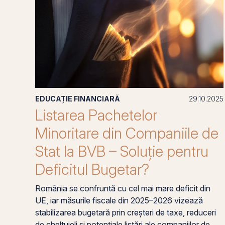
EDUCAȚIE FINANCIARĂ
29.10.2025
Listarea Pachetelor
Minoritare din Companiile de
Stat la BVB – Soluție pentru
Deficitul Bugetar?
România se confruntă cu cel mai mare deficit din
UE, iar măsurile fiscale din 2025–2026 vizează
stabilizarea bugetară prin creșteri de taxe, reduceri
de cheltuieli și potențiale listări ale companiilor de