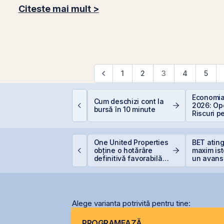
Citeste mai mult >
1
2
3
4
5
omânia, campioană la
Economia
Cum deschizi cont la
cumpiri în UE: Cum
2026: Opo
bursă în 10 minute
nflația de 8,4%
Riscuri p
rodează bugetul și
Investitor
are sunt soluțiile
eale pentru români
ET atinge un nou
One United Properties
BET atin
axim istoric, susținut
obține o hotărâre
maxim ist
e acțiunile Romgaz și
definitivă favorabilă
un avans
MV Petrom
pentru One Peninsula
la începu
Alege varianta potrivită pentru tine:
PROGRAMEAZĂ