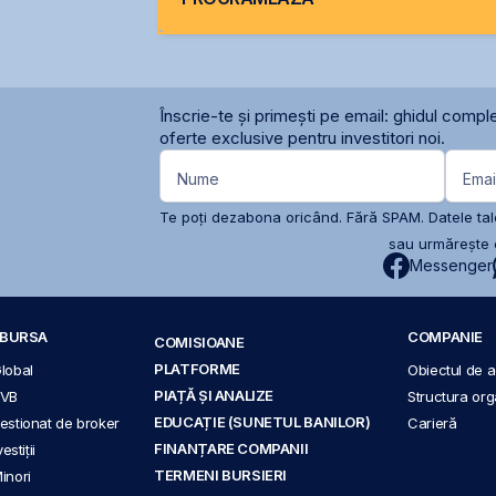
Înscrie-te și primești pe email: ghidul comple
oferte exclusive pentru investitori noi.
Nume
Emai
Te poți dezabona oricând. Fără SPAM. Datele tale
sau urmărește c
Messenger
A BURSA
COMPANIE
COMISIOANE
PLATFORME
Global
Obiectul de ac
PIAȚĂ ȘI ANALIZE
BVB
Structura org
EDUCAȚIE (SUNETUL BANILOR)
 gestionat de broker
Carieră
FINANȚARE COMPANII
stiții
TERMENI BURSIERI
Minori