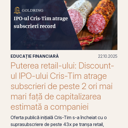
EDUCAȚIE FINANCIARĂ
22.10.2025
Puterea retail-ului: Discount-
ul IPO-ului Cris-Tim atrage
subscrieri de peste 2 ori mai
mari față de capitalizarea
estimată a companiei
Oferta publică inițială Cris-Tim s-a încheiat cu o
suprasubscriere de peste 43x pe tranșa retail,