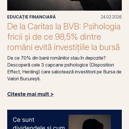
EDUCAȚIE FINANCIARĂ
24.02.2026
De la Caritas la BVB: Psihologia
fricii și de ce 98,5% dintre
români evită investițiile la bursă
De ce 70% din banii românilor stau în depozite?
Descoperă cele 3 capcane psihologice (Disposition
Effect, Herding) care sabotează investitorii pe Bursa de
Valori București.
Citeste mai mult >