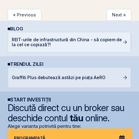
« Previous
Next »
BLOG
REIT-urile de infrastructură din China - să copiem de
R
la cel ce copiază?!
TRENDUL ZILEI
B
Graffiti Plus debutează astăzi pe piața AeRO
C
l
START INVESTIȚII
Discută direct cu un broker sau
deschide contul
tău
online.
Alege varianta potrivită pentru tine:
PROGRAMEAZĂ