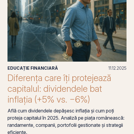
EDUCAȚIE FINANCIARĂ
11.12.2025
Diferența care îți protejează
capitalul: dividendele bat
inflația (+5% vs. −6%)
Află cum dividendele depășesc inflația și cum poți
proteja capitalul în 2025. Analiză pe piața românească:
randamente, companii, portofolii gestionate și strategii
eficiente.