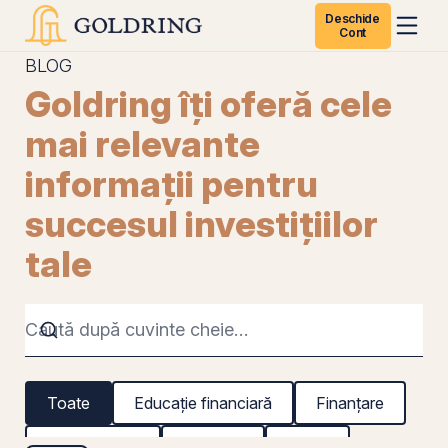
Deschide
Cont
BLOG
Goldring îți oferă cele
mai relevante
informații pentru
succesul investițiilor
tale
Toate
Educație financiară
Finanțare
Titluri de stat
REIT-uri
CFDs