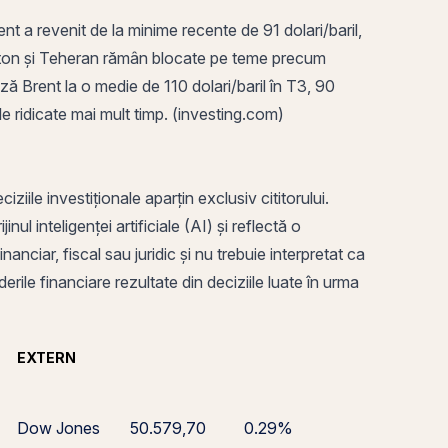
ent a revenit de la minime recente de 91 dolari/baril,
hington și Teheran rămân blocate pe teme precum
ează Brent la o medie de 110 dolari/baril în T3, 90
ile ridicate mai mult timp. (investing.com)
ile investiționale aparțin exclusiv cititorului.
ul inteligenței artificiale (AI) și reflectă o
anciar, fiscal sau juridic și nu trebuie interpretat ca
rile financiare rezultate din deciziile luate în urma
EXTERN
Dow Jones
50.579,70
0.29%