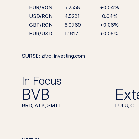
EUR/RON
5.2558
+0.04%
USD/RON
4.5231
-0.04%
GBP/RON
6.0769
+0.06%
EUR/USD
1.1617
+0.05%
SURSE: zf.ro, investing.com
In Focus
BVB
Ext
BRD, ATB, SMTL
LULU, C