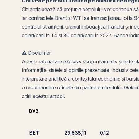
Citi vede petrolul urcând pe măsură ce nego
Citi anticipează că prețurile petrolului vor continua s
iar contractele Brent și WTI se tranzacționau joi la 
controlul strâmtorii, uraniul îmbogățit al Iranului și i
dolari/baril în T4 și 80 dolari/baril în 2027. Banca in
⚠️ Disclaimer
Acest material are exclusiv scop informativ și este el
Informațiile, datele și opiniile prezentate, inclusiv cel
interpretare analitică a contextului economic și bursier
o recomandare oficială din partea emitentului. Goldring
citirii acestui articol.
BVB
BET
29.838,11
0.12