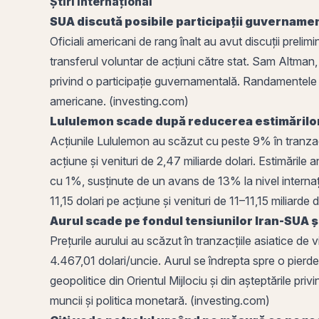
Știri Internațional
SUA discută posibile participații guvernamen
Oficiali americani de rang înalt au avut discuții preli
transferul voluntar de
acțiuni
către stat. Sam Altman, C
privind o participație guvernamentală. Randamentele une
americane. (investing.com)
Lululemon scade după reducerea estimărilor
Acțiunile Lululemon au scăzut cu peste 9% în tranza
acțiune și venituri de 2,47 miliarde dolari. Estimările 
cu 1%, susținute de un avans de 13% la nivel interna
11,15 dolari pe acțiune și venituri de 11–11,15 miliarde 
Aurul scade pe fondul tensiunilor Iran-SUA și 
Prețurile aurului au scăzut în tranzacțiile asiatice d
4.467,01 dolari/uncie. Aurul se îndrepta spre o pierde
geopolitice din Orientul Mijlociu și din așteptările priv
muncii și
politica monetară
. (investing.com)