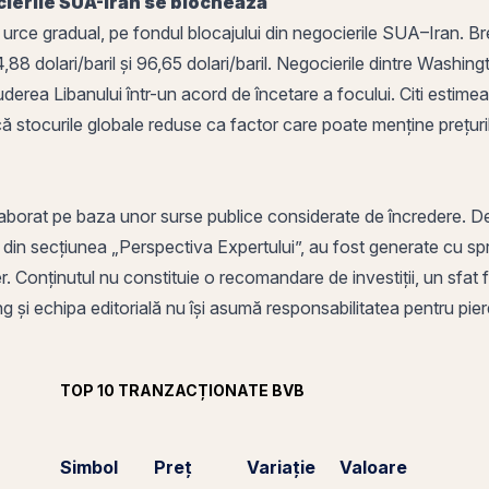
cierile SUA-Iran se blochează
ă urce gradual, pe fondul blocajului din negocierile SUA–Iran. Br
94,88 dolari/baril și 96,65 dolari/baril. Negocierile dintre Was
ncluderea Libanului într-un acord de încetare a focului. Citi estim
dică stocurile globale reduse ca factor care poate menține prețur
aborat pe baza unor surse publice considerate de încredere. Decizi
e din secțiunea „Perspectiva Expertului”, au fost generate cu sprijin
. Conținutul nu constituie o recomandare de investiții, un sfat fin
 și echipa editorială nu își asumă responsabilitatea pentru pierde
TOP 10 TRANZACȚIONATE BVB
Simbol
Preț
Variație
Valoare