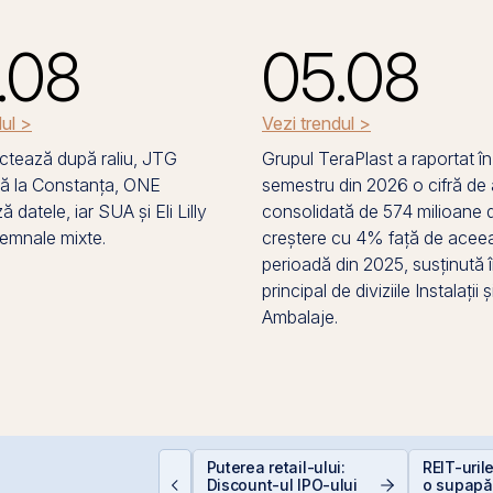
.08
05.08
dul >
Vezi trendul >
tează după raliu, JTG
Grupul TeraPlast a raportat în
ă la Constanța, ONE
semestru din 2026 o cifră de 
 datele, iar SUA și Eli Lilly
consolidată de 574 milioane de
semnale mixte.
creștere cu 4% față de aceea
perioadă din 2025, susținută 
principal de diviziile Instalații ș
Ambalaje.
epozitele Bancare:
Puterea retail-ului:
REIT-urile
vantaje și
Discount-ul IPO-ului
o supapă