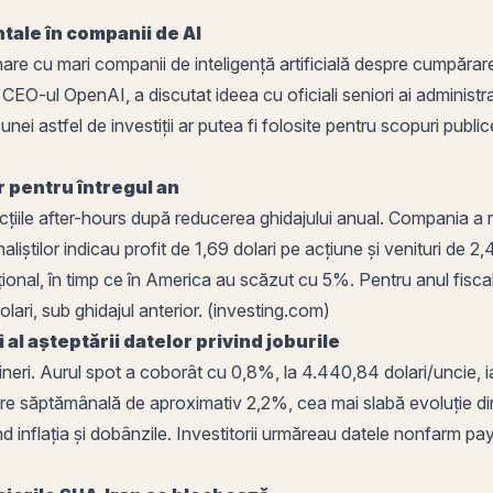
tale în companii de AI
minare cu mari companii de inteligență artificială despre cumpărare
EO-ul OpenAI, a discutat ideea cu oficiali seniori ai administraț
i astfel de investiții ar putea fi folosite pentru scopuri publice
 pentru întregul an
cțiile after-hours după reducerea ghidajului anual. Compania a
analiștilor indicau profit de 1,69 dolari pe acțiune și venituri de
țional, în timp ce în America au scăzut cu 5%. Pentru anul fis
dolari, sub ghidajul anterior. (investing.com)
al așteptării datelor privind joburile
e vineri. Aurul spot a coborât cu 0,8%, la 4.440,84 dolari/uncie,
re săptămânală de aproximativ 2,2%, cea mai slabă evoluție din î
ind
inflația
și dobânzile. Investitorii urmăreau datele nonfarm pay