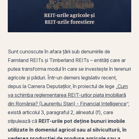
Sunt cunoscute în afara țării sub denumirile de
Farmland REITs și Timberland REITs – entități care ar
putea transforma modul în care se investește în terenuri
agricole și păduri. Într-un demers legislativ recent,
depus la Camera Deputaților, în proiectul de lege „
Cum
va schimba reglementarea REIT-urilor piața imobiliară
din România? (Laurenţiu Stan) - Financial Intelligence
”
,
există articolul 3, paragraful 2, alineatul (f), care
stipulează că
REIT
-urile pot deține bunuri imobile
utilizate în domeniul agricol sau al silviculturii, în
vederea producției de produse agricole sau a