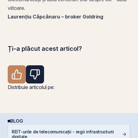
viitoare.
Laurențiu Căpcănaru – broker Goldring
Ți-a plăcut acest articol?
Distribuie articolul pe:
BLOG
REIT-urile de telecomunicații - regii infrastructurii
E
digitale
pe