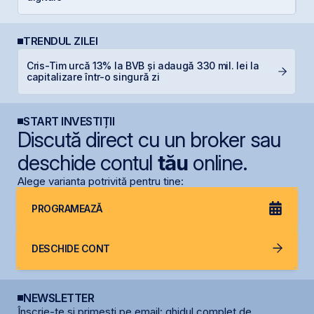
TRENDUL ZILEI
Cris-Tim urcă 13% la BVB și adaugă 330 mil. lei la
T
capitalizare într-o singură zi
t
START INVESTIȚII
Discută direct cu un broker sau
deschide contul
tău
online.
Alege varianta potrivită pentru tine:
PROGRAMEAZĂ
DESCHIDE CONT
NEWSLETTER
Înscrie-te și primești pe email: ghidul complet de