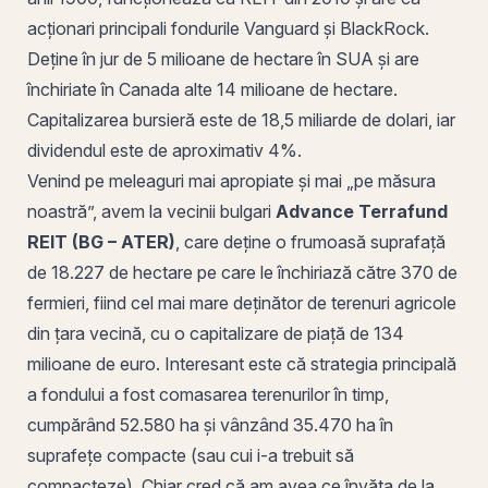
acționari principali fondurile Vanguard și BlackRock.
Deține în jur de 5 milioane de hectare în SUA și are
închiriate în Canada alte 14 milioane de hectare.
Capitalizarea bursieră este de 18,5 miliarde de dolari, iar
dividendul este de aproximativ 4%.
Venind pe meleaguri mai apropiate și mai „pe măsura
noastră”, avem la vecinii bulgari
Advance Terrafund
REIT (BG – ATER)
, care deține o
frumoasă
suprafață
de 18.227 de hectare pe care le închiriază către 370 de
fermieri, fiind cel mai mare deținător de terenuri agricole
din țara vecină, cu o
capitalizare de piață
de 134
milioane de euro. Interesant este că strategia principală
a fondului a fost comasarea terenurilor în timp,
cumpărând 52.580 ha și vânzând 35.470 ha în
suprafețe compacte (sau cui i-a trebuit să
compacteze). Chiar cred că am avea ce învăța de la