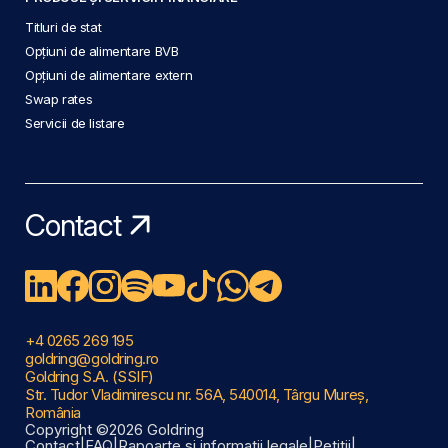
Titluri de stat
Opțiuni de alimentare BVB
Opțiuni de alimentare extern
Swap rates
Servicii de listare
Contact
+4 0265 269 195
goldring@goldring.ro
Goldring S.A. (SSIF)
Str. Tudor Vladimirescu nr. 56A, 540014, Târgu Mureș,
România
Copyright ©2026 Goldring
Contact
|
FAQ
|
Rapoarte și informații legale
|
Petiții
|