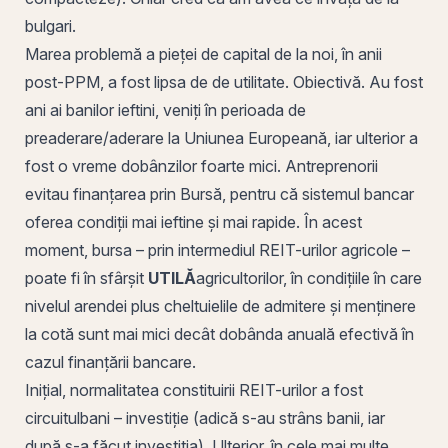
bulgari.
Marea problemă a pieței de capital de la noi, în anii
post-PPM, a fost lipsa de de utilitate. Obiectivă. Au fost
ani ai banilor ieftini, veniți în perioada de
preaderare/aderare la Uniunea Europeană, iar ulterior a
fost o vreme dobânzilor foarte mici. Antreprenorii
evitau finanțarea
prin
Bursă, pentru că sistemul bancar
oferea condiții mai ieftine și mai rapide. În acest
moment, bursa – prin intermediul REIT-urilor agricole –
poate fi în sfârșit
UTILĂ
agricultorilor, în condițiile în care
nivelul arendei plus cheltuielile de admitere și menținere
la cotă sunt mai mici decât
dobânda anuală efectivă
în
cazul finanțării bancare.
Inițial, normalitatea constituirii REIT-urilor a fost
circuitul
bani – investiție
(adică s-au strâns banii, iar
după s-a făcut investiția). Ulterior, în cele mai multe