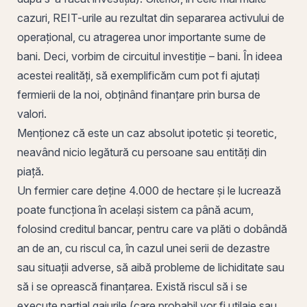
cazuri, REIT-urile au rezultat din separarea activului de
operațional, cu atragerea unor importante sume de
bani. Deci, vorbim de circuitul
investiție – bani
. În ideea
acestei realități, să exemplificăm cum pot fi ajutați
fermierii de la noi, obținând finanțare prin bursa de
valori.
Menționez că este un caz absolut ipotetic și teoretic,
neavând nicio legătură cu persoane sau entități din
piață.
Un fermier care deține 4.000 de hectare și le lucrează
poate funcționa în același sistem ca până acum,
folosind creditul bancar, pentru care va plăti o
dobândă
an de an, cu riscul ca, în cazul unei serii de dezastre
sau situații adverse, să aibă probleme de lichiditate sau
să i se oprească finanțarea. Există riscul să i se
execute parțial gajurile (care probabil vor fi utilaje sau