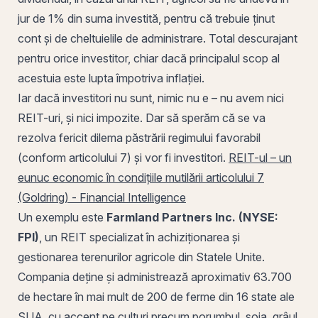
jur de 1% din suma investită, pentru că trebuie ținut
cont și de cheltuielile de administrare. Total descurajant
pentru orice investitor, chiar dacă principalul scop al
acestuia este lupta împotriva inflației.
Iar dacă investitori nu sunt, nimic nu e – nu avem nici
REIT-uri, și nici impozite. Dar să sperăm că se va
rezolva fericit dilema păstrării regimului favorabil
(conform articolului 7) și vor fi investitori.
REIT-ul – un
eunuc economic în condițiile mutilării articolului 7
(Goldring) - Financial Intelligence
Un exemplu este
Farmland Partners Inc. (NYSE:
FPI)
, un REIT specializat în achiziționarea și
gestionarea terenurilor agricole din Statele Unite.
Compania deține și administrează aproximativ 63.700
de hectare în mai mult de 200 de ferme din 16 state ale
SUA, cu accent pe culturi precum porumbul, soia, grâul,