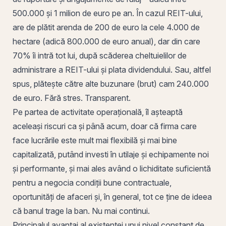
500.000 și 1 milion de euro pe an. În cazul REIT-ului,
are de plătit arenda de 200 de euro la cele 4.000 de
hectare (adică 800.000 de euro anual), dar din care
70% îi intră tot lui, după scăderea cheltuielilor de
administrare a REIT-ului și plata dividendului. Sau, altfel
spus, plătește către alte buzunare (brut) cam 240.000
de euro. Fără stres. Transparent.
Pe partea de activitate operațională, îl așteaptă
aceleași riscuri ca și până acum, doar că firma care
face lucrările este mult mai flexibilă și mai bine
capitalizată, putând investi în utilaje și echipamente noi
și performante, și mai ales având o lichiditate suficientă
pentru a negocia condiții bune contractuale,
oportunități de afaceri și, în general, tot ce ține de ideea
că
banul trage la ban
. Nu mai continui.
Principalul avantaj al existenței unui nivel constant de