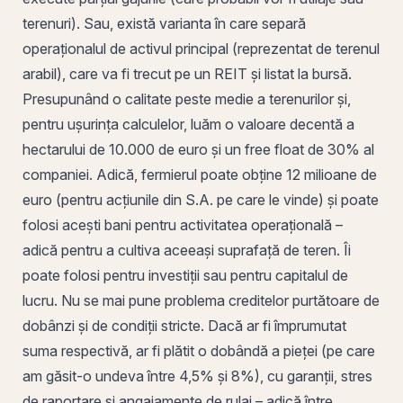
terenuri). Sau, există varianta în care separă
operaționalul de activul principal (reprezentat de terenul
arabil), care va fi trecut pe un REIT și listat la bursă.
Presupunând o calitate peste medie a terenurilor și,
pentru ușurința calculelor, luăm o valoare decentă a
hectarului de 10.000 de euro și un
free float
de 30% al
companiei. Adică, fermierul poate obține 12 milioane de
euro (pentru acțiunile din S.A. pe care le vinde) și poate
folosi acești bani pentru activitatea operațională –
adică pentru a cultiva aceeași suprafață de teren. Îi
poate folosi pentru investiții sau pentru capitalul de
lucru. Nu se mai pune problema creditelor purtătoare de
dobânzi și de condiții stricte. Dacă ar fi împrumutat
suma respectivă, ar fi plătit o dobândă a pieței (pe care
am găsit-o undeva între 4,5% și 8%), cu garanții, stres
de raportare și angajamente de rulaj – adică între