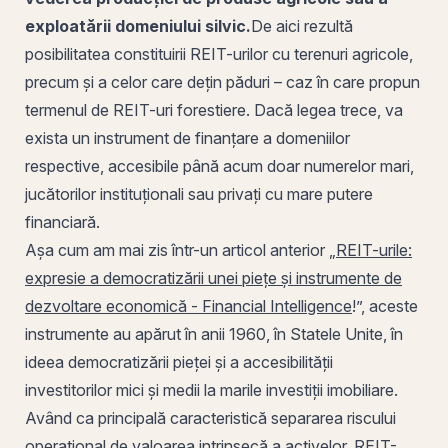
exploatării domeniului silvic.
De aici rezultă
posibilitatea constituirii REIT-urilor cu terenuri agricole,
precum și a celor care dețin păduri – caz în care propun
termenul de
REIT-uri forestiere
. Dacă legea trece, va
exista un instrument de finanțare a domeniilor
respective, accesibile până acum doar numerelor mari,
jucătorilor instituționali sau privați cu mare putere
financiară.
Așa cum am mai zis într-un articol anterior „
REIT-urile:
expresie a democratizării unei piețe și instrumente de
dezvoltare economică - Financial Intelligence
!”, aceste
instrumente au apărut în anii 1960, în Statele Unite, în
ideea democratizării pieței și a accesibilității
investitorilor mici și medii la marile investiții imobiliare.
Având ca principală caracteristică separarea riscului
operațional de valoarea intrinsecă a activelor, REIT-