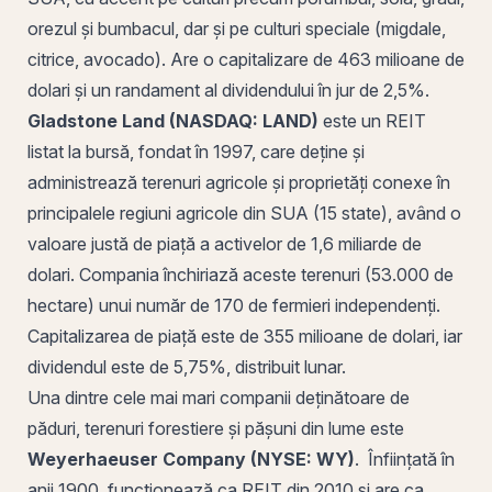
orezul și bumbacul, dar și pe culturi speciale (migdale,
citrice, avocado). Are o capitalizare de 463 milioane de
dolari și un
randament al dividendului
în jur de 2,5%.
Gladstone Land (
NASDAQ
: LAND)
este un REIT
listat la bursă, fondat în 1997, care deține și
administrează terenuri agricole și proprietăți conexe în
principalele regiuni agricole din SUA (15 state), având o
valoare justă
de piață a activelor de 1,6 miliarde de
dolari. Compania închiriază aceste terenuri (53.000 de
hectare) unui număr de 170 de fermieri independenți.
Capitalizarea de piață este de 355 milioane de dolari, iar
dividendul este de 5,75%, distribuit lunar.
Una dintre cele mai mari companii deținătoare de
păduri, terenuri forestiere și pășuni din lume este
Weyerhaeuser Company (NYSE: WY)
. Înființată în
anii 1900, funcționează ca REIT din 2010 și are ca