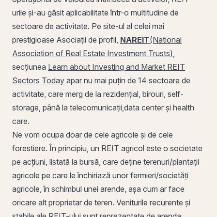
urile și-au găsit aplicabilitate într-o multitudine de
sectoare de activitate.
Pe
site-ul al celei mai
prestigioase Asociații de profil,
NAREIT
(National
Association of Real Estate Investment Trusts)
,
secțiunea
Learn about Investing and Market REIT
Sectors Today
apar nu mai puțin de 14 sectoare de
activitate, care merg de la rezidențial, birouri,
self-
storage
, până la telecomunicații,
data center
și
health
care
.
Ne vom ocupa doar de cele agricole și de cele
forestiere. În principiu, un REIT agricol este o societate
pe
acțiuni
, listată la bursă, care deține terenuri/plantații
agricole pe care le închiriază unor fermieri/societăți
agricole, în schimbul unei arende, așa cum ar face
oricare
alt
proprietar de teren. Veniturile recurente și
stabile ale REIT-ului sunt reprezentate de arenda