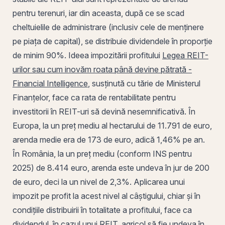
pentru terenuri, iar din aceasta, după ce se scad
cheltuielile de administrare (inclusiv cele de menținere
pe piața de capital), se distribuie dividendele în proporție
de minim 90%. Ideea impozitării profitului
Legea REIT-
urilor sau cum inovăm roata până devine pătrată -
Financial Intelligence
, susținută cu tărie de Ministerul
Finanțelor, face ca rata de rentabilitate pentru
investitorii în REIT-uri să devină nesemnificativă. În
Europa, la un preț mediu al hectarului de 11.791 de euro,
arenda medie era de 173 de euro, adică 1,46% pe an.
În
România
, la un preț mediu (conform INS pentru
2025) de 8.414 euro, arenda este undeva în jur de 200
de euro, deci la un nivel de 2,3%. Aplicarea unui
impozit pe profit
la acest nivel al câștigului, chiar și în
condițiile distribuirii în totalitate a profitului, face ca
dividendul
, în cazul unui REIT, agricol să fie undeva în