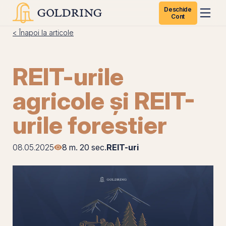
Deschide
Cont
< Înapoi la articole
REIT-urile
agricole și REIT-
urile forestier
08.05.2025
8 m. 20 sec.
REIT-uri