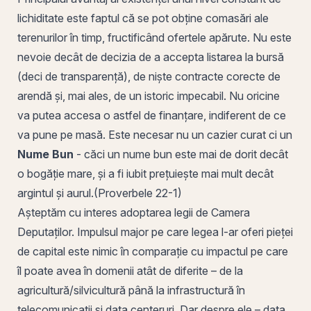
lichiditate este faptul că se pot obține comasări ale
terenurilor în timp, fructificând ofertele apărute. Nu este
nevoie decât de decizia de a accepta listarea la bursă
(deci de transparență), de niște contracte corecte de
arendă și, mai ales, de un istoric impecabil. Nu oricine
va putea accesa o astfel de finanțare, indiferent de ce
va pune pe masă. Este necesar nu un cazier curat ci un
Nume Bun
-
căci un nume bun este mai de dorit decât
o bogăție mare, și a fi iubit prețuiește mai mult decât
argintul și aurul.
(Proverbele 22-1)
Așteptăm cu interes adoptarea legii de Camera
Deputaților. Impulsul major pe care legea l-ar oferi pieței
de capital este nimic în comparație cu impactul pe care
îl poate avea în domenii atât de diferite – de la
agricultură/silvicultură până la infrastructură în
telecomunicații și
data centeruri
. Dar despre ele – data