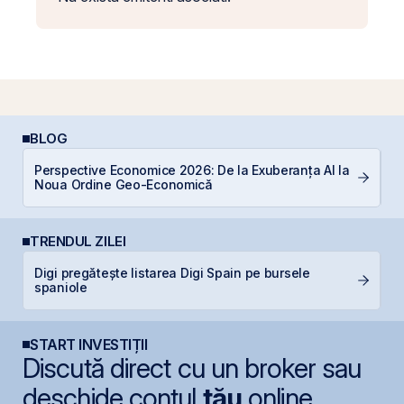
BLOG
Perspective Economice 2026: De la Exuberanța AI la
C
Noua Ordine Geo-Economică
a
TRENDUL ZILEI
Digi pregătește listarea Digi Spain pe bursele
B
spaniole
B
START INVESTIȚII
Discută direct cu un broker sau
deschide contul
tău
online.