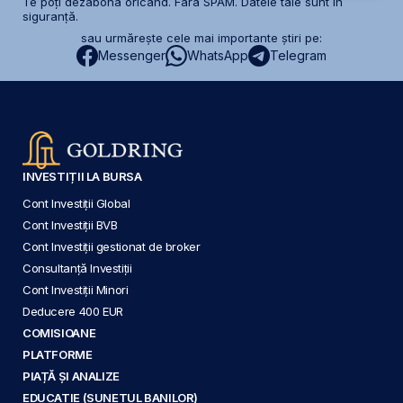
Te poți dezabona oricând. Fără SPAM. Datele tale sunt în
siguranță.
sau urmărește cele mai importante știri pe:
Messenger
WhatsApp
Telegram
INVESTIȚII LA BURSA
Cont Investiții Global
Cont Investiții BVB
Cont Investiții gestionat de broker
Consultanță Investiții
Cont Investiții Minori
Deducere 400 EUR
COMISIOANE
PLATFORME
PIAȚĂ ȘI ANALIZE
EDUCAȚIE (SUNETUL BANILOR)