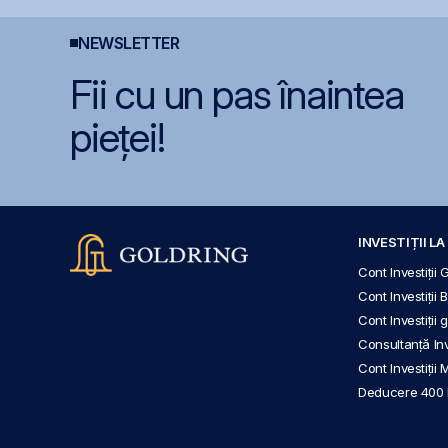
NEWSLETTER
Fii cu un pas înaintea
pieței!
INVESTIȚII L
Cont Investiții 
Cont Investiții 
Cont Investiții
Consultanță Inve
Cont Investiții 
Deducere 400