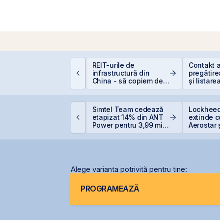
epozitele Bancare:
REIT-urile de
Contakt 
vantaje și
infrastructură din
pregătire
ezavantaje
China - să copiem de
și listare
la cel ce copiază?!
AeRO a 
ittnet Systems atrage
Simtel Team cedează
Lockheed
,33 milioane euro prin
etapizat 14% din ANT
extinde 
ferta de obligațiuni
Power pentru 3,99 mil.
Aerostar 
NET31E
lei și își reduce
pentru m
participația la 37%
radarelo
România
Alege varianta potrivită pentru tine:
PROGRAMEAZĂ