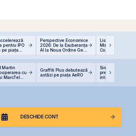
accelerează
Perspective Economice
Listarea Pachetel
a pentru IPO
2026: De la Exuberanța
Minoritare din
a pe piața
AI la Noua Ordine Geo-
Companiile de Sta
BVB
Economică
BVB – Soluție pen
Deficitul Bugetar
 Martin
Simtel își extinde
Graffiti Plus debutează
cooperarea cu
prezența
astăzi pe piața AeRO
și MarcTel
internațională pri
entenanța
deschiderea unei
r AN/TPQ-53 în
filiale în Italia
DESCHIDE CONT