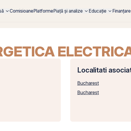
rsă
Comisioane
Platforme
Piață și analize
Educație
Finanțare
GETICA ELECTRICA 
Localitati asocia
Bucharest
Bucharest