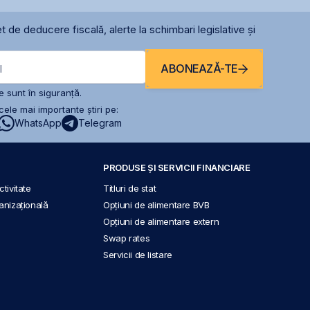
t de deducere fiscală, alerte la schimbari legislative și
ABONEAZĂ-TE
l
 sunt în siguranță.
ele mai importante știri pe:
WhatsApp
Telegram
PRODUSE ȘI SERVICII FINANCIARE
tivitate
Titluri de stat
anizațională
Opțiuni de alimentare BVB
Opțiuni de alimentare extern
Swap rates
Servicii de listare