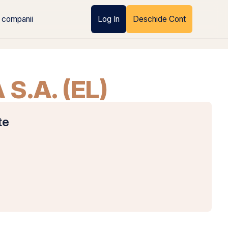
 companii
Log In
Deschide Cont
S.A. (EL)
te