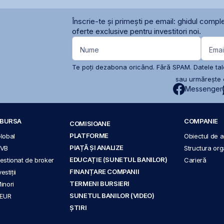
Înscrie-te și primești pe email: ghidul comple
oferte exclusive pentru investitori noi.
Nume
Emai
Te poți dezabona oricând. Fără SPAM. Datele tale
sau urmărește c
Messenger
A BURSA
COMPANIE
COMISIOANE
PLATFORME
Global
Obiectul de ac
PIAȚĂ ȘI ANALIZE
BVB
Structura org
EDUCAȚIE (SUNETUL BANILOR)
 gestionat de broker
Carieră
FINANȚARE COMPANII
stiții
TERMENI BURSIERI
Minori
SUNETUL BANILOR (VIDEO)
 EUR
ȘTIRI