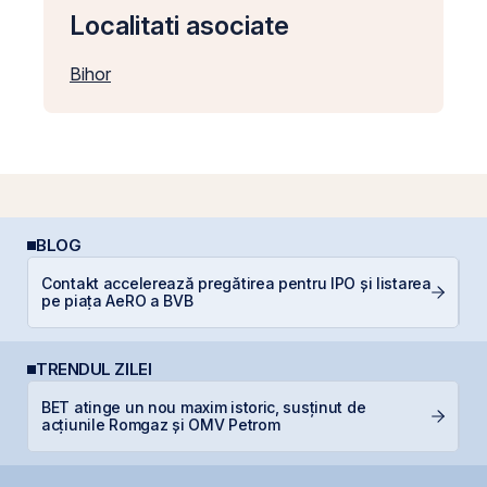
Localitati asociate
Bihor
BLOG
Contakt accelerează pregătirea pentru IPO și listarea
I
pe piața AeRO a BVB
TRENDUL ZILEI
BET atinge un nou maxim istoric, susținut de
F
acțiunile Romgaz și OMV Petrom
în