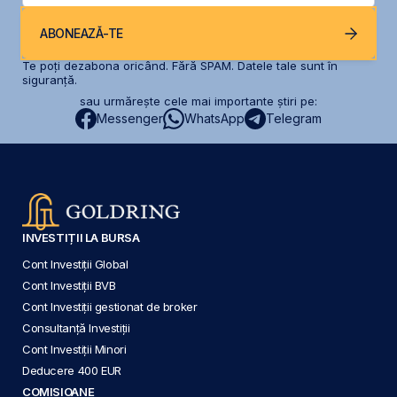
ABONEAZĂ-TE
Te poți dezabona oricând. Fără SPAM. Datele tale sunt în
siguranță.
sau urmărește cele mai importante știri pe:
Messenger
WhatsApp
Telegram
INVESTIȚII LA BURSA
Cont Investiții Global
Cont Investiții BVB
Cont Investiții gestionat de broker
Consultanță Investiții
Cont Investiții Minori
Deducere 400 EUR
COMISIOANE