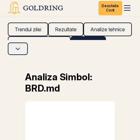
Deschide
Cont
Trendul zilei
Rezultate
Analize tehnice
Analize fundamentale
Research
Analiza Simbol:
BRD.md