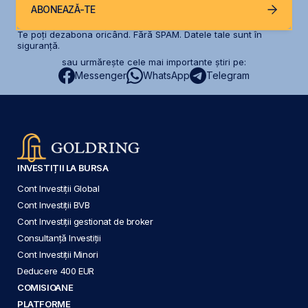
ABONEAZĂ-TE
Te poți dezabona oricând. Fără SPAM. Datele tale sunt în
siguranță.
sau urmărește cele mai importante știri pe:
Messenger
WhatsApp
Telegram
INVESTIȚII LA BURSA
Cont Investiții Global
Cont Investiții BVB
Cont Investiții gestionat de broker
Consultanță Investiții
Cont Investiții Minori
Deducere 400 EUR
COMISIOANE
PLATFORME