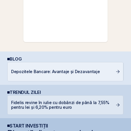
BLOG
P
Depozitele Bancare: Avantaje și Dezavantaje
a
c
TRENDUL ZILEI
Fidelis revine în iulie cu dobânzi de până la 7,55%
B
pentru lei și 6,20% pentru euro
a
START INVESTIȚII