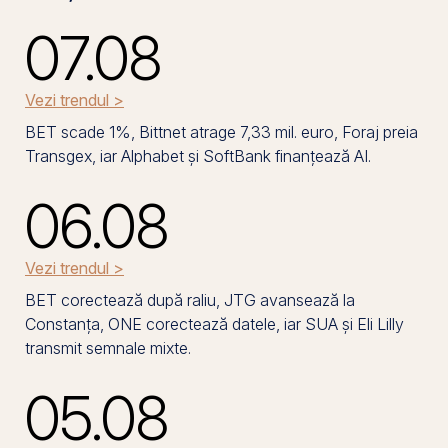
07.08
Vezi trendul >
BET scade 1%, Bittnet atrage 7,33 mil. euro, Foraj preia
Transgex, iar Alphabet și SoftBank finanțează AI.
06.08
Vezi trendul >
BET corectează după raliu, JTG avansează la
Constanța, ONE corectează datele, iar SUA și Eli Lilly
transmit semnale mixte.
05.08