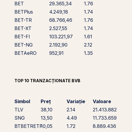
BET
29.365,34
1.76
BETPlus
4.249,18
1.74
BET-TR
68.766,46
1.76
BET-XT
2.527,55
1.74
BET-FI
103.221,97
1.61
BET-NG
2.192,90
2.12
BETAeRO
952,91
1.35
TOP 10 TRANZACȚIONATE BVB
Simbol
Preț
Variație
Valoare
TLV
38,10
2.14
21.413.882
SNG
13,50
4.49
11.733.659
BTBETRETF
10,05
1.72
8.889.436