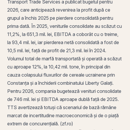
Transport Trade Services a publicat bugetul pentru
2026, care anticipează revenirea la profit după ce
grupul a închis 2025 pe pierdere consolidată pentru
prima dată. În 2025, veniturile consolidate au scăzut cu
11,2%, la 651,3 mil. lei,
EBITDA
a coborât cu o treime,
la 93,4 mil. lei, iar pierderea netă consolidată a fost de
10,5 mil. lei, față de profit de 21,3 mil. lei în 2024.
Volumul total de marfă transportată și operată a scăzut
cu aproape 12%, la 10,42 mil. tone, în principal din
cauza colapsului fluxurilor de cereale ucrainene prin
Constanța
și a închiderii combinatului Liberty
Galați
.
Pentru 2026, compania bugetează venituri consolidate
de 746 mil. lei și EBITDA aproape dublă față de 2025.
TTS avertizează totuși că scenariul de bază rămâne
marcat de incertitudine macroeconomică și de o piață
extrem de concurențială. (zf.ro)