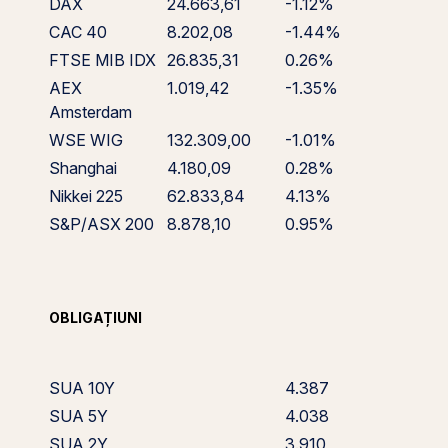
DAX
24.663,61
-1.12%
CAC 40
8.202,08
-1.44%
FTSE MIB IDX
26.835,31
0.26%
AEX
1.019,42
-1.35%
Amsterdam
WSE WIG
132.309,00
-1.01%
Shanghai
4.180,09
0.28%
Nikkei 225
62.833,84
4.13%
S&P/ASX 200
8.878,10
0.95%
OBLIGAȚIUNI
SUA 10Y
4.387
SUA 5Y
4.038
SUA 2Y
3.910