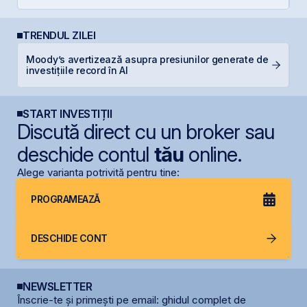
TRENDUL ZILEI
Moody’s avertizează asupra presiunilor generate de
D
investițiile record în AI
s
START INVESTIȚII
Discută direct cu un broker sau
deschide contul
tău
online.
Alege varianta potrivită pentru tine:
PROGRAMEAZĂ
DESCHIDE CONT
NEWSLETTER
Înscrie-te și primești pe email: ghidul complet de