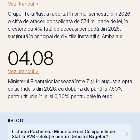
Vezi trendul >
Grupul TeraPlast a raportat în primul semestru din 2026
o cifră de afaceri consolidată de 574 milioane de lei, în
creștere cu 4% față de aceeași perioadă din 2025,
susținută în principal de diviziile Instalații și Ambalaje.
04.08
Vezi trendul >
Ministerul Finanțelor lansează între 7 și 14 august a opta
ediție Fidelis din 2026, cu dobânzi de până la 7,50%
pentru titlurile în lei și 6,30% pentru cele în euro.
BLOG
Listarea Pachetelor Minoritare din Companiile de
RE
Stat la BVB – Soluție pentru Deficitul Bugetar?
p