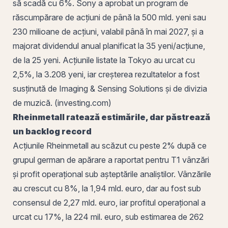
să scadă cu 6%. Sony a aprobat un
program de
răscumpărare de acțiuni
de până la 500 mld. yeni sau
230 milioane de
acțiuni
, valabil până în mai 2027, și a
majorat
dividendul
anual planificat la 35 yeni/acțiune,
de la 25 yeni. Acțiunile listate la Tokyo au urcat cu
2,5%, la 3.208 yeni, iar creșterea rezultatelor a fost
susținută de Imaging & Sensing Solutions și de divizia
de muzică. (investing.com)
Rheinmetall ratează estimările, dar păstrează
un backlog record
Acțiunile Rheinmetall au scăzut cu peste 2% după ce
grupul german de apărare a raportat pentru T1 vânzări
și profit operațional sub așteptările analiștilor. Vânzările
au crescut cu 8%, la 1,94 mld. euro, dar au fost sub
consensul de 2,27 mld. euro, iar profitul operațional a
urcat cu 17%, la 224 mil. euro, sub estimarea de 262