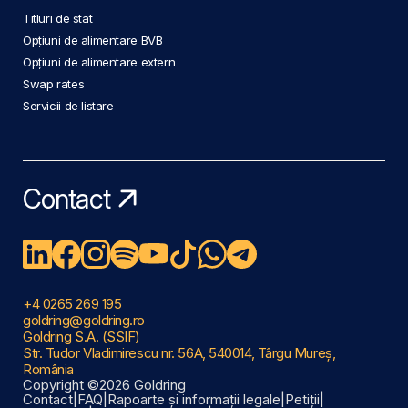
Titluri de stat
Opțiuni de alimentare BVB
Opțiuni de alimentare extern
Swap rates
Servicii de listare
Contact
+4 0265 269 195
goldring@goldring.ro
Goldring S.A. (SSIF)
Str. Tudor Vladimirescu nr. 56A, 540014, Târgu Mureș,
România
Copyright ©2026 Goldring
Contact
|
FAQ
|
Rapoarte și informații legale
|
Petiții
|