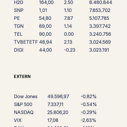
H2O
164,00
2.50
8.480.844
SNP
1,01
1.10
7.853.702
PE
54,80
7.87
5.107.785
TGN
89,00
1.14
3.397.742
TEL
90,00
0.00
3.240.756
TVBETETF
48,94
2.13
3.024.569
DIGI
44,00
-0.23
3.023.191
EXTERN
Dow Jones
49.596,97
-0.82%
S&P 500
7.337,11
-0.54%
NASDAQ
25.806,20
-0.29%
VIX
17,08
-2.63%