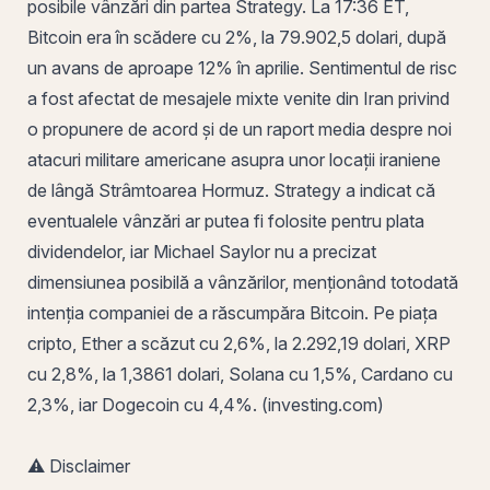
posibile vânzări din partea Strategy. La 17:36 ET,
Bitcoin era în scădere cu 2%, la 79.902,5 dolari, după
un avans de aproape 12% în aprilie. Sentimentul de risc
a fost afectat de mesajele mixte venite din Iran privind
o propunere de acord și de un raport media despre noi
atacuri militare americane asupra unor locații iraniene
de lângă Strâmtoarea Hormuz. Strategy a indicat că
eventualele vânzări ar putea fi folosite pentru plata
dividendelor, iar Michael Saylor nu a precizat
dimensiunea posibilă a vânzărilor, menționând totodată
intenția companiei de a răscumpăra Bitcoin. Pe piața
cripto, Ether a scăzut cu 2,6%, la 2.292,19 dolari, XRP
cu 2,8%, la 1,3861 dolari, Solana cu 1,5%, Cardano cu
2,3%, iar Dogecoin cu 4,4%. (investing.com)
⚠️ Disclaimer