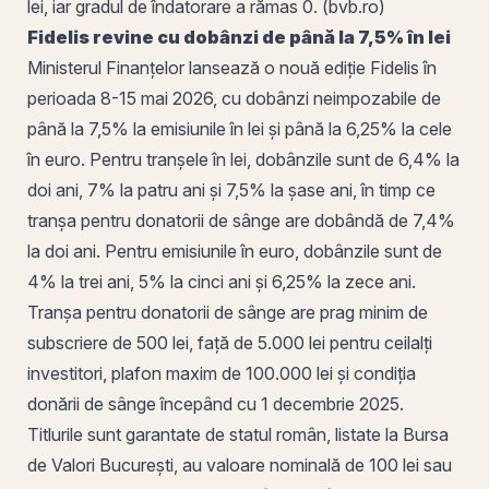
lei, iar
gradul de îndatorare
a rămas 0. (bvb.ro)
Fidelis revine cu dobânzi de până la 7,5% în lei
Ministerul Finanțelor lansează o nouă ediție Fidelis în
perioada 8-15 mai 2026, cu dobânzi neimpozabile de
până la 7,5% la emisiunile în lei și până la 6,25% la cele
în euro. Pentru tranșele în lei, dobânzile sunt de 6,4% la
doi ani, 7% la patru ani și 7,5% la șase ani, în timp ce
tranșa pentru donatorii de sânge are
dobândă
de 7,4%
la doi ani. Pentru emisiunile în euro, dobânzile sunt de
4% la trei ani, 5% la cinci ani și 6,25% la zece ani.
Tranșa pentru donatorii de sânge are prag minim de
subscriere de 500 lei, față de 5.000 lei pentru ceilalți
investitori, plafon maxim de 100.000 lei și condiția
donării de sânge începând cu
1 decembrie
2025.
Titlurile sunt garantate de statul
român
, listate la
Bursa
de Valori București
, au
valoare nominală
de 100 lei sau