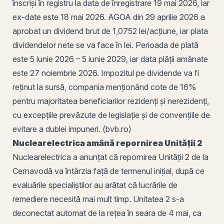
înscriși în registru la
data de înregistrare
19 mai 2026, iar
ex-date
este 18 mai 2026. AGOA din 29 aprilie 2026 a
aprobat un
dividend brut
de 1,0752 lei/acțiune, iar plata
dividendelor nete se va face în lei. Perioada de plată
este 5 iunie 2026 – 5 iunie 2029, iar data plății amânate
este 27 noiembrie 2026. Impozitul pe dividende va fi
reținut la sursă, compania menționând
cote
de 16%
pentru majoritatea beneficiarilor rezidenți și nerezidenți,
cu excepțiile prevăzute de legislație și de convențiile de
evitare a dublei impuneri. (
bvb
.ro)
Nuclearelectrica amână repornirea Unității 2
Nuclearelectrica a anunțat că repornirea Unității 2 de la
Cernavodă
va întârzia față de termenul inițial, după ce
evaluările specialiștilor au arătat că lucrările de
remediere necesită mai mult timp. Unitatea 2 s-a
deconectat automat de la rețea în seara de 4 mai, ca