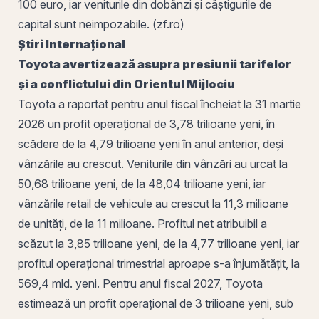
100 euro, iar veniturile din dobânzi și câștigurile de
capital sunt neimpozabile. (zf.ro)
Știri Internațional
Toyota avertizează asupra presiunii tarifelor
și a conflictului din Orientul Mijlociu
Toyota a raportat pentru anul fiscal încheiat la 31 martie
2026 un
profit operațional
de 3,78 trilioane yeni, în
scădere de la 4,79 trilioane yeni în anul anterior, deși
vânzările au crescut. Veniturile din vânzări au urcat la
50,68 trilioane yeni, de la 48,04 trilioane yeni, iar
vânzările retail de vehicule au crescut la 11,3 milioane
de unități, de la 11 milioane. Profitul net atribuibil a
scăzut la 3,85 trilioane yeni, de la 4,77 trilioane yeni, iar
profitul operațional trimestrial aproape s-a înjumătățit, la
569,4 mld. yeni. Pentru anul fiscal 2027, Toyota
estimează un profit operațional de 3 trilioane yeni, sub