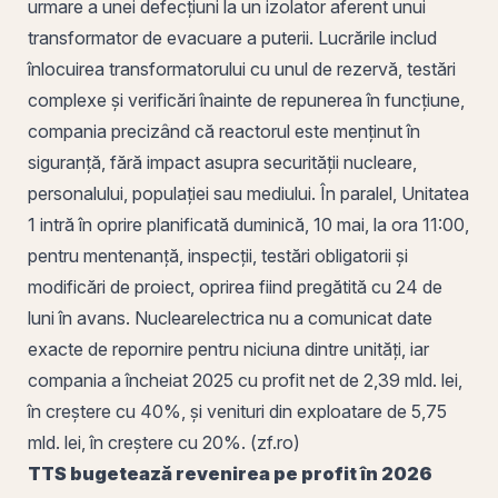
urmare a unei defecțiuni la un izolator aferent unui
transformator de evacuare a puterii. Lucrările includ
înlocuirea transformatorului cu unul de rezervă, testări
complexe și verificări înainte de repunerea în funcțiune,
compania precizând că reactorul este menținut în
siguranță, fără impact asupra securității nucleare,
personalului, populației sau mediului. În paralel, Unitatea
1 intră în oprire planificată duminică, 10 mai, la ora 11:00,
pentru mentenanță, inspecții, testări obligatorii și
modificări de proiect, oprirea fiind pregătită cu 24 de
luni în avans. Nuclearelectrica nu a comunicat date
exacte de repornire pentru niciuna dintre unități, iar
compania a încheiat 2025 cu
profit
net de 2,39 mld. lei,
în creștere cu 40%, și
venituri
din exploatare de 5,75
mld. lei, în creștere cu 20%. (zf.ro)
TTS
bugetează revenirea pe profit în 2026