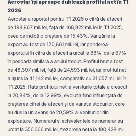
Aerostar își aproape dublează profitul net în T1
2026
Aerostar a raportat pentru T1 2026 o
cifră de afaceri
de 194,867 mil. lei, față de 168,822 mil. lei în T1 2025,
ceea ce indică o creștere de 15,43%. Vânzările la
export
au fost de 170,861 mil. lei, iar ponderea
exportului în cifra de afaceri a urcat la 88%, de la 87%
în perioada similară a anului trecut. Profitul brut a fost
de 48,397 mil. lei, față de 24,593 mil. lei, iar profitul net
a ajuns la 41,142 mil. lei, comparativ cu 21,057 mil. lei în
T1 2025. Rata profitului net la veniturile totale a crescut
la 20,84%, de la 12,99%, evoluția fiind influențată de
creșterea cifrei de afaceri și de variația stocurilor, care
au dus la un avans de 20,59% al veniturilor din
exploatare. Numerarul și echivalentele de numerar au
urcat la 356,066 mil. lei, trezoreria netă la 180,428 mil.