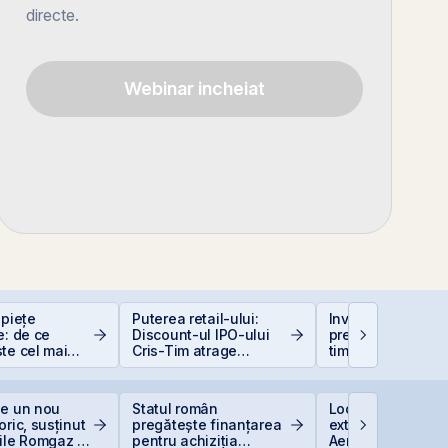
directe.
Webinar incheiat
 piețe
Puterea retail-ului:
Investiții la 50+ a
e: de ce
Discount-ul IPO-ului
prea târziu sau ab
te cel mai
Cris-Tim atrage
timp?
at
subscrieri de peste 2
ori mai mari față de
capitalizarea estimată
ge un nou
Statul român
Lockheed Martin
a companiei
oric, susținut
pregătește finanțarea
extinde cooperar
ile Romgaz și
pentru achiziția
Aerostar și MarcT