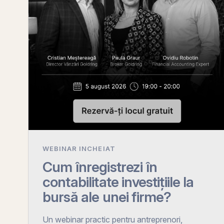
WEBINAR INCHEIAT
Cum înregistrezi în
contabilitate investițiile la
bursă ale unei firme?
Un webinar practic pentru antreprenori,