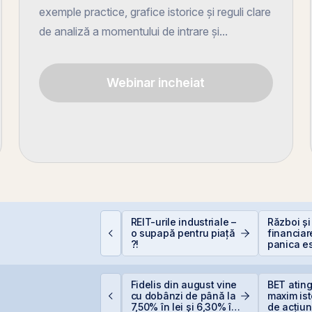
exemple practice, grafice istorice și reguli clare
de analiză a momentului de intrare și...
Webinar incheiat
ontakt accelerează
REIT-urile industriale –
Război și
regătirea pentru IPO
o supapă pentru piață
financiar
i listarea pe piața
?!
panica es
eRO a BVB
scump sf
ittnet Systems atrage
Fidelis din august vine
BET atin
,33 milioane euro prin
cu dobânzi de până la
maxim ist
ferta de obligațiuni
7,50% în lei și 6,30% în
de acțiun