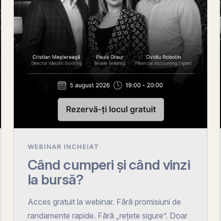
WEBINAR INCHEIAT
Când cumperi și când vinzi
la bursă?
Acces gratuit la webinar. Fără promisiuni de
randamente rapide. Fără „rețete sigure”. Doar