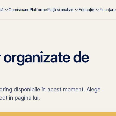
rsă
Comisioane
Platforme
Piață și analize
Educație
Finanțare
r organizate de
ldring disponibile în acest moment. Alege
ct în pagina lui.