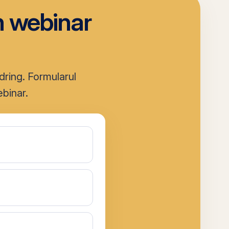
un webinar
dring. Formularul
ebinar.