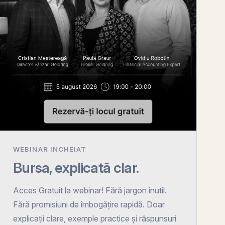
WEBINAR INCHEIAT
Bursa, explicată clar.
Acces Gratuit la webinar! Fără jargon inutil.
Fără promisiuni de îmbogățire rapidă. Doar
explicații clare, exemple practice și răspunsuri