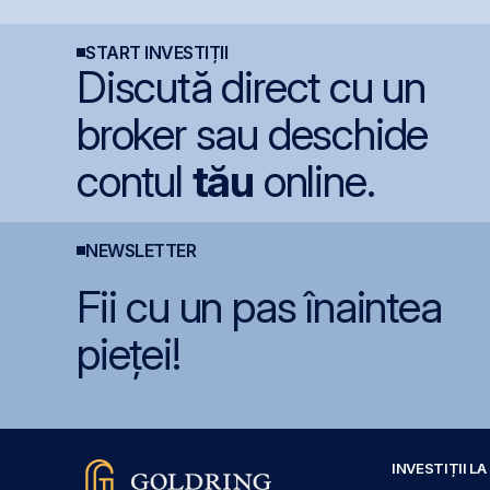
5%
B
START INVESTIȚII
Discută direct cu un
broker sau deschide
contul
tău
online.
NEWSLETTER
Fii cu un pas înaintea
pieței!
INVESTIȚII L