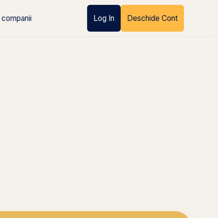
 companii
Log In
Deschide Cont