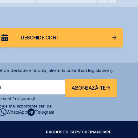
rom
gazelor Neptun Deep
pentru mentenan
radarelor AN/TPQ
România
DESCHIDE CONT
t de deducere fiscală, alerte la schimbari legislative și
ABONEAZĂ-TE
l
 sunt în siguranță.
ele mai importante știri pe:
WhatsApp
Telegram
PRODUSE ȘI SERVICII FINANCIARE