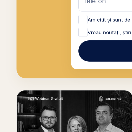
Telefon
Am citit și sunt d
Vreau noutăți, știr