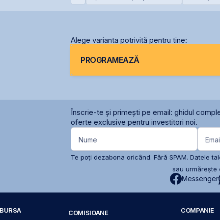
NET31E
euro
OMV Pet
Alege varianta potrivită pentru tine:
PROGRAMEAZĂ
Înscrie-te și primești pe email: ghidul comple
oferte exclusive pentru investitori noi.
Nume
Emai
Te poți dezabona oricând. Fără SPAM. Datele tale
sau urmărește c
Messenger
A BURSA
COMPANIE
COMISIOANE