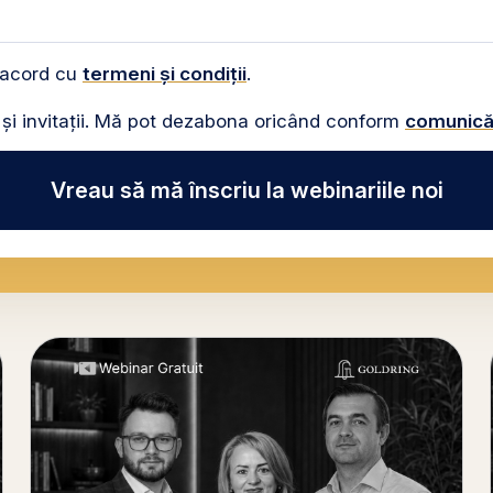
e acord cu
termeni și condiții
.
i și invitații. Mă pot dezabona oricând conform
comunicăr
Vreau să mă înscriu la webinariile noi