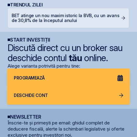
TRENDUL ZILEI
BET atinge un nou maxim istoric la BVB, cu un avans
R
de 30,8% de la începutul anului
R
START INVESTIȚII
Discută direct cu un broker sau
deschide contul
tău
online.
Alege varianta potrivită pentru tine:
PROGRAMEAZĂ
DESCHIDE CONT
NEWSLETTER
Înscrie-te și primești pe email: ghidul complet de
deducere fiscală, alerte la schimbari legislative și oferte
exclusive pentru investitori noi.