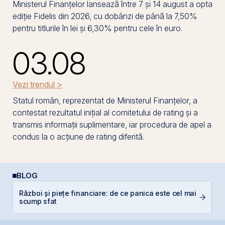
Ministerul Finanțelor lansează între 7 și 14 august a opta
ediție Fidelis din 2026, cu dobânzi de până la 7,50%
pentru titlurile în lei și 6,30% pentru cele în euro.
03.08
Vezi trendul >
Statul român, reprezentat de Ministerul Finanțelor, a
contestat rezultatul inițial al comitetului de rating și a
transmis informații suplimentare, iar procedura de apel a
condus la o acțiune de rating diferită.
BLOG
Război și piețe financiare: de ce panica este cel mai
De
scump sfat
di