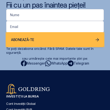
Fii cu un pas înaintea pieței!
Nume
Email
ABONEAZĂ-TE
Te poți dezabona oricând. Fără SPAM. Datele tale sunt în
siguranță.
sau urmărește cele mai importante știri pe:
Messenger
WhatsApp
Telegram
INVESTIȚII LA BURSA
Cont Investiții Global
Cont Investiții BVB