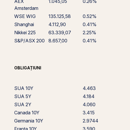
AEX
1.045,05
0.26%
Amsterdam
WSE WIG
135.125,58
0.52%
Shanghai
4.112,90
0.41%
Nikkei 225
63.339,07
2.25%
S&P/ASX 200
8.657,00
0.41%
OBLIGAȚIUNI
SUA 10Y
4.463
SUA 5Y
4.184
SUA 2Y
4.060
Canada 10Y
3.415
Germania 10Y
2.9744
Franța 10Y
3.590