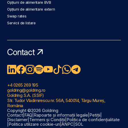
Opțiuni de alimentare BVB
Opțiuni de alimentare extern
Swap rates
Servicii de listare
Contact
+4 0265 269 195
goldring@goldring.ro
Goldring S.A. (SSIF)
Str. Tudor Vladimirescu nr. 56A, 540014, Târgu Mureș,
România
Copyright ©2026 Goldring
Contact
|
FAQ
|
Rapoarte și informații legale
|
Petiții
|
Disclaimer
|
Termeni și Condiții
|
Politica de confidențialitate
|
Politica utilizare cookie-uri
|
ANPC
|
SOL