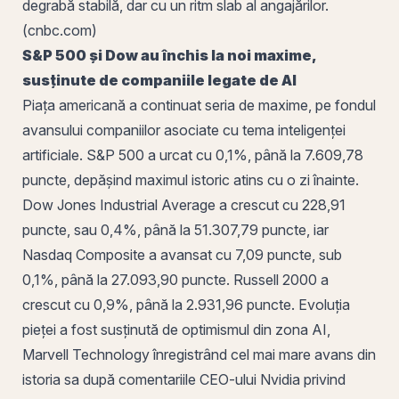
degrabă stabilă, dar cu un ritm slab al angajărilor.
(cnbc.com)
S&P 500
și Dow au închis la noi maxime,
susținute de companiile legate de AI
Piața americană a continuat seria de maxime, pe fondul
avansului companiilor asociate cu tema inteligenței
artificiale. S&P 500 a urcat cu 0,1%, până la 7.609,78
puncte, depășind maximul istoric atins cu o zi înainte.
Dow Jones Industrial Average a crescut cu 228,91
puncte, sau 0,4%, până la 51.307,79 puncte, iar
Nasdaq
Composite a avansat cu 7,09 puncte, sub
0,1%, până la 27.093,90 puncte. Russell 2000 a
crescut cu 0,9%, până la 2.931,96 puncte. Evoluția
pieței a fost susținută de optimismul din zona AI,
Marvell Technology înregistrând cel mai mare avans din
istoria sa după comentariile CEO-ului Nvidia privind