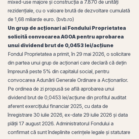
mixed-use majore și construcția a 7.870 de unități
rezidențiale, cu o valoare brută de dezvoltare cumulată
de 1,68 miliarde euro. (
bvb
.ro)
Un grup de acționari ai Fondului Proprietatea
solicită convocarea AGOA pentru aprobarea
unui
dividend brut
de 0,0453 lei/acțiune
Fondul Proprietatea
a primit, în 29 mai 2026, o solicitare
din partea unui grup de acționari care declară că dețin
împreună peste 5% din
capitalul social
, pentru
convocarea Adunării Generale Ordinare a Acționarilor.
Pe ordinea de zi propusă se află aprobarea unui
dividend brut de 0,0453 lei/acțiune din profitul auditat
aferent exercițiului financiar 2025, cu
data de
înregistrare
30 iulie 2026,
ex-date
29 iulie 2026 și data
plății 17 august 2026. Administratorul Fondului a
confirmat că sunt îndeplinite cerințele legale și statutare