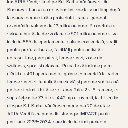
lux ARIA Verdi, situat
pe
Bd. Barbu Văcărescu din
București. Lansarea construcției vine la scurt timp după
lansarea comercială a proiectului, care a generat
rezervări în valoare de 13 milioane euro. Proiectul are o
valoare brută de dezvoltare de 501 milioane euro și va
include 865 de apartamente, galerie comercială, spații
pentru profesii liberale, facilități pentru activități
extrașcolare, parc privat, terase verzi, zone de
wellness, sport și relaxare. Prima fază include patru
clădiri cu 401 apartamente, galerie comercială la parter,
terase verzi cu tematică muzicală și parcare subterană
pe trei niveluri. Unitățile vor avea între 2 și 6 camere, cu
suprafețe între 73 mp și 442 mp construiți, iar blocurile
dinspre Bd. Barbu Văcărescu vor avea 20 de etaje.
ARIA Verdi face parte din strategia IMPACT pentru
perioada 2026–2034, care include cinci proiecte