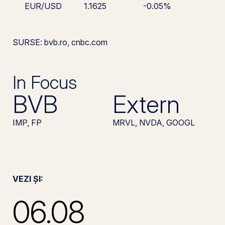
EUR/USD
1.1625
-0.05%
SURSE: bvb.ro, cnbc.com
In Focus
BVB
Extern
IMP, FP
MRVL, NVDA, GOOGL
VEZI ȘI:
06.08