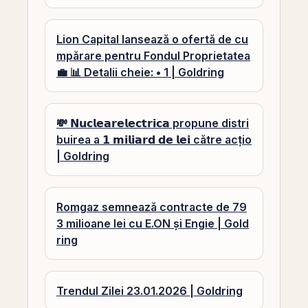
Lion Capital lansează o ofertă de cu
mpărare pentru Fondul Proprietatea
💼 📊 Detalii cheie: • 1 | Goldring
💸 𝗡𝘂𝗰𝗹𝗲𝗮𝗿𝗲𝗹𝗲𝗰𝘁𝗿𝗶𝗰𝗮 propune distri
buirea a 𝟭 𝗺𝗶𝗹𝗶𝗮𝗿𝗱 𝗱𝗲 𝗹𝗲𝗶 către acțio
| Goldring
Romgaz semnează contracte de 79
3 milioane lei cu E.ON și Engie | Gold
ring
Trendul Zilei 23.01.2026 | Goldring