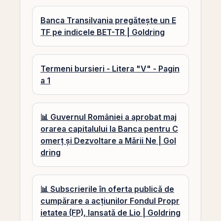
Banca Transilvania pregătește un E
TF pe indicele BET-TR | Goldring
Termeni bursieri - Litera "V" - Pagin
a 1
📊 Guvernul României a aprobat maj
orarea capitalului la Banca pentru C
omerț și Dezvoltare a Mării Ne | Gol
dring
📊 Subscrierile în oferta publică de
cumpărare a acțiunilor Fondul Propr
ietatea (FP), lansată de Lio | Goldring