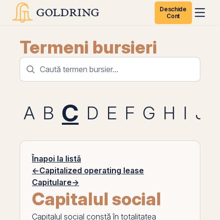
Deschide
Cont
Termeni bursieri
C
A
B
D
E
F
G
H
I
J
Înapoi la listă
←
Capitalized operating lease
Capitulare
→
Capitalul social
Capitalul social
constă în totalitatea