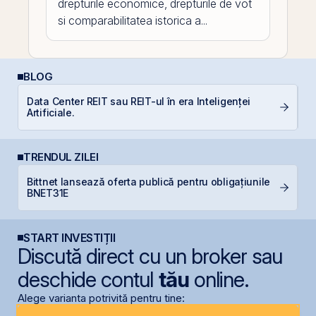
drepturile economice, drepturile de vot
si comparabilitatea istorica a...
BLOG
Data Center REIT sau REIT-ul în era Inteligenței
I
Artificiale.
TRENDUL ZILEI
Bittnet lansează oferta publică pentru obligațiunile
C
BNET31E
ca
START INVESTIȚII
Discută direct cu un broker sau
deschide contul
tău
online.
Alege varianta potrivită pentru tine: