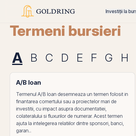
Investiții la bu
Termeni bursieri
A
B
C
D
E
F
G
H
A/B loan
Termenul A/B loan desemneaza un termen folosit in
finantarea comertului sau a proiectelor mari de
investitii, cu impact asupra documentatiei,
colateralului si fluxurilor de numerar. Acest termen
ajuta la intelegerea relatiilor dintre sponsori, banci,
garan...