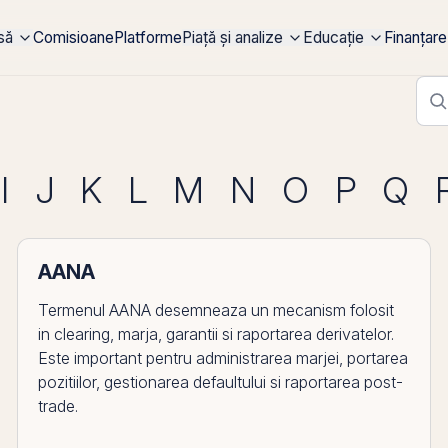
rsă
Comisioane
Platforme
Piață și analize
Educație
Finanțare
I
J
K
L
M
N
O
P
Q
AANA
Termenul AANA desemneaza un mecanism folosit
in clearing, marja, garantii si raportarea derivatelor.
Este important pentru administrarea marjei, portarea
pozitiilor, gestionarea defaultului si raportarea post-
trade.