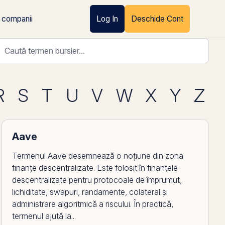
 companii
Log In
Deschide Cont
R
S
T
U
V
W
X
Y
Z
Aave
Termenul Aave desemnează o noțiune din zona
finanțe descentralizate. Este folosit în finanțele
descentralizate pentru protocoale de împrumut,
lichiditate, swapuri, randamente, colateral și
administrare algoritmică a riscului. În practică,
termenul ajută la...