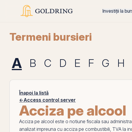
Investiții la bu
Termeni bursieri
A
B
C
D
E
F
G
H
Înapoi la listă
←
Access control server
Acciza pe alcool
Acciza pe alcool
este o notiune fiscala sau administrat
analizat impreuna cu
acciza pe combustibili
,
TVA la i