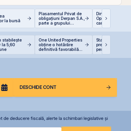
Plasamentul Privat de
Dincolo de Nvidia
rea
obligațiuni Derpan S.A.,
Oportunitățile invi
or la bursă
parte a grupului
care construiesc
Golden Foods Snacks,
viitorul AI
suplimentat și
suprasubscris
n stabilește
One United Properties
Statul român
 la 5,60
obține o hotărâre
pregătește finan
iune
definitivă favorabilă
pentru achiziția
pentru One Peninsula
gazelor Neptun 
DESCHIDE CONT
t de deducere fiscală, alerte la schimbari legislative și