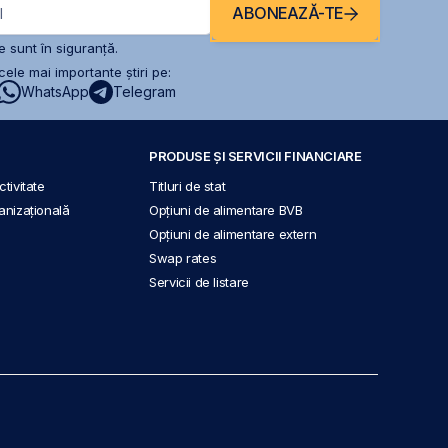
ABONEAZĂ-TE
l
 sunt în siguranță.
ele mai importante știri pe:
WhatsApp
Telegram
PRODUSE ȘI SERVICII FINANCIARE
tivitate
Titluri de stat
anizațională
Opțiuni de alimentare BVB
Opțiuni de alimentare extern
Swap rates
Servicii de listare