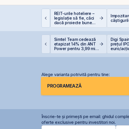
uterea retail-ului:
REIT-urile hoteliere –
Impozita
iscount-ul IPO-ului
legislație să fie, căci
câștiguril
ris-Tim atrage
dacă proiecte bune
ubscrieri de peste 2
sunt și banii se găsesc
ri mai mari față de
apitalizarea estimată
ERD vinde 1% din
Simtel Team cedează
Digi Spai
 companiei
anca Transilvania și
etapizat 14% din ANT
prețul IPO
oboară sub pragul de
Power pentru 3,99 mil.
euro/acț
5%
lei și își reduce
participația la 37%
Alege varianta potrivită pentru tine:
PROGRAMEAZĂ
Înscrie-te și primești pe email: ghidul comple
oferte exclusive pentru investitori noi.