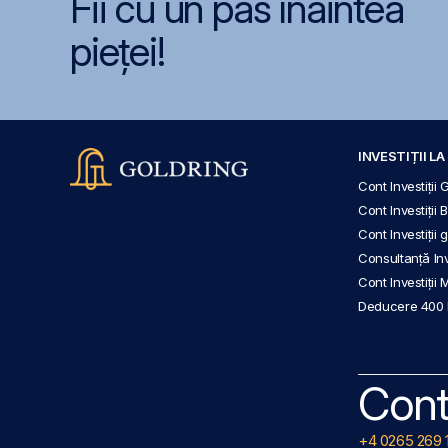
Fii cu un pas înaintea
pieței!
INVESTIȚII L
Cont Investiții 
Cont Investiții 
Cont Investiții
Consultanță Inve
Cont Investiții 
Deducere 400
Cont
+4 0265 269 