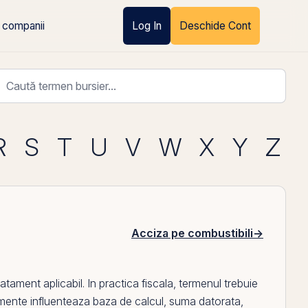
 companii
Log In
Deschide Cont
R
S
T
U
V
W
X
Y
Z
Acciza pe combustibili
→
tament aplicabil. In practica fiscala, termenul trebuie
mente influenteaza baza de calcul, suma datorata,