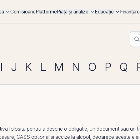
rsă
Comisioane
Platforme
Piață și analize
Educație
Finanțare
I
J
K
L
M
N
O
P
Q
iva folosita pentru a descrie o obligatie, un document sau un tra
ncasare
,
CASS optional
si
accize la alcool
, deoarece aceste ele