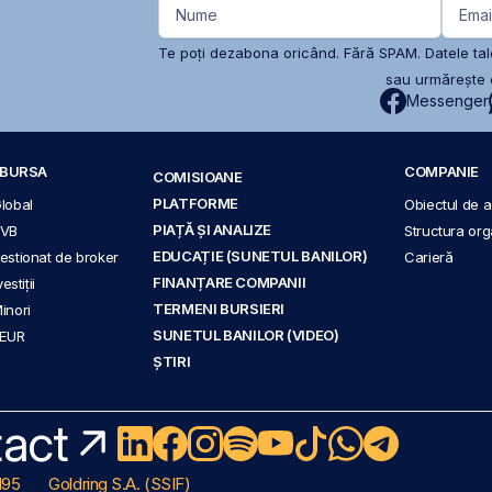
Nume
Emai
Te poți dezabona oricând. Fără SPAM. Datele tale
sau urmărește c
Messenger
A BURSA
COMPANIE
COMISIOANE
PLATFORME
Global
Obiectul de ac
PIAȚĂ ȘI ANALIZE
BVB
Structura org
EDUCAȚIE (SUNETUL BANILOR)
 gestionat de broker
Carieră
FINANȚARE COMPANII
stiții
TERMENI BURSIERI
Minori
SUNETUL BANILOR (VIDEO)
 EUR
ȘTIRI
act
195
Goldring S.A. (SSIF)