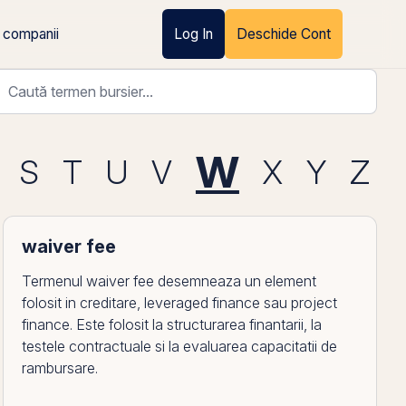
 companii
Log In
Deschide Cont
W
S
T
U
V
X
Y
Z
waiver fee
Termenul waiver fee desemneaza un element
folosit in creditare, leveraged finance sau project
finance. Este folosit la structurarea finantarii, la
testele contractuale si la evaluarea capacitatii de
rambursare.