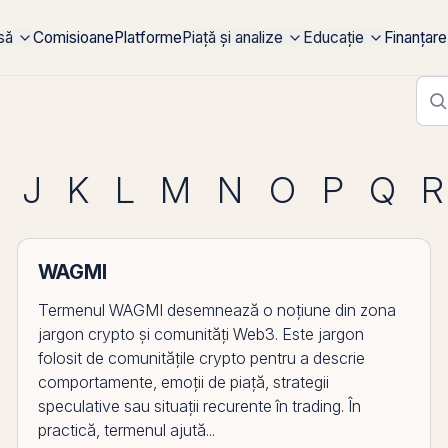
rsă
Comisioane
Platforme
Piață și analize
Educație
Finanțare
J
K
L
M
N
O
P
Q
R
WAGMI
Termenul WAGMI desemnează o noțiune din zona
jargon crypto și comunități Web3. Este jargon
folosit de comunitățile crypto pentru a descrie
comportamente, emoții de piață, strategii
speculative sau situații recurente în trading. În
practică, termenul ajută...