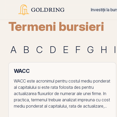
Investiții la bu
Termeni bursieri
A
B
C
D
E
F
G
H
I
WACC
WACC este acronimul pentru costul mediu ponderat
al capitalului si este rata folosita des pentru
actualizarea fluxurilor de numerar ale unei firme. In
practica, termenul trebuie analizat impreuna cu cost
mediu ponderat al capitalului, rata de actualizare,...