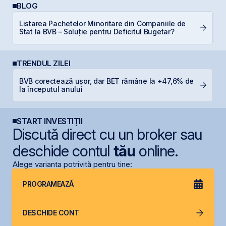
BLOG
Listarea Pachetelor Minoritare din Companiile de
E
Stat la BVB – Soluție pentru Deficitul Bugetar?
pe
TRENDUL ZILEI
BVB corectează ușor, dar BET rămâne la +47,6% de
B
la începutul anului
s
START INVESTIȚII
Discută direct cu un broker sau
deschide contul
tău
online.
Alege varianta potrivită pentru tine:
PROGRAMEAZĂ
DESCHIDE CONT