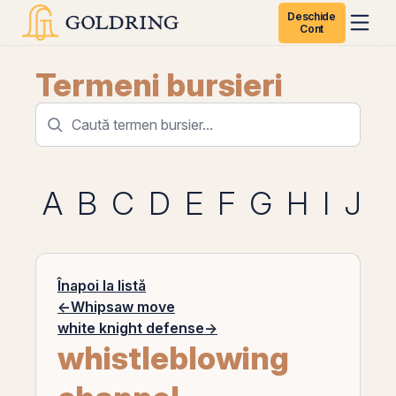
Deschide
Cont
Termeni bursieri
A
B
C
D
E
F
G
H
I
J
K
Înapoi la listă
←
Whipsaw move
white knight defense
→
whistleblowing