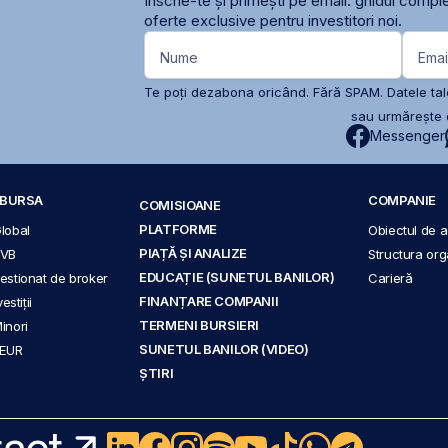
Înscrie-te și primești pe email: ghidul comple
oferte exclusive pentru investitori noi.
Nume
Emai
Te poți dezabona oricând. Fără SPAM. Datele tale
sau urmărește c
Messenger
A BURSA
COMPANIE
COMISIOANE
PLATFORME
Global
Obiectul de ac
PIAȚĂ ȘI ANALIZE
BVB
Structura org
EDUCAȚIE (SUNETUL BANILOR)
 gestionat de broker
Carieră
FINANȚARE COMPANII
stiții
TERMENI BURSIERI
Minori
SUNETUL BANILOR (VIDEO)
 EUR
ȘTIRI
act