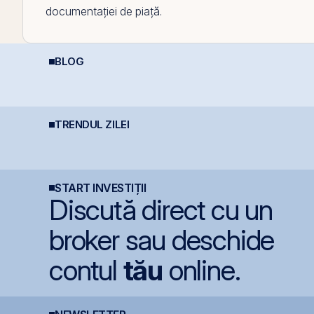
documentației de piață.
BLOG
Plasamentul Privat de
REIT-urile agricole și
I
obligațiuni Derpan S.A.,
REIT-urile forestier
c
parte a grupului
Golden Foods Snacks,
suplimentat și
suprasubscris
TRENDUL ZILEI
România evită
Moody’s avertizează
B
retrogradarea, Fitch
asupra presiunilor
d
menține ratingul
generate de investițiile
+
României la BBB-
record în AI
a
START INVESTIȚII
Discută direct cu un
broker sau deschide
contul
tău
online.