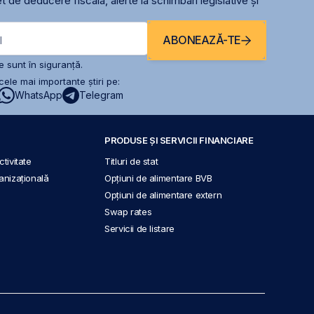
t de deducere fiscală, alerte la schimbari legislative și
ABONEAZĂ-TE
l
 sunt în siguranță.
ele mai importante știri pe:
WhatsApp
Telegram
PRODUSE ȘI SERVICII FINANCIARE
tivitate
Titluri de stat
anizațională
Opțiuni de alimentare BVB
Opțiuni de alimentare extern
Swap rates
Servicii de listare