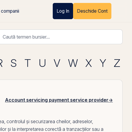
 companii
Log In
Deschide Cont
R
S
T
U
V
W
X
Y
Z
Account servicing payment service provider
→
ea, controlul și securizarea cheilor, adreselor,
ilor și la interpretarea corectă a tranzacțiilor sau a