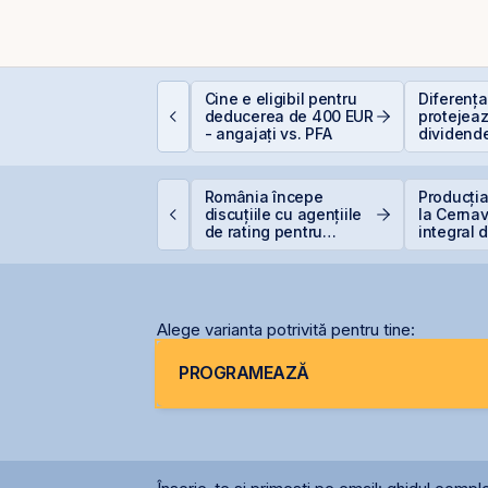
Cine e eligibil pentru
Diferența 
mpozitarea
deducerea de 400 EUR
protejeaz
âștigurilor la bursă
- angajați vs. PFA
dividende
(+5% vs.
VB corectează ușor,
România începe
Producția
ar BET rămâne la
discuțiile cu agențiile
la Cernav
47,6% de la începutul
de rating pentru
integral 
nului
menținerea
secetei
calificativului suveran
Alege varianta potrivită pentru tine:
PROGRAMEAZĂ