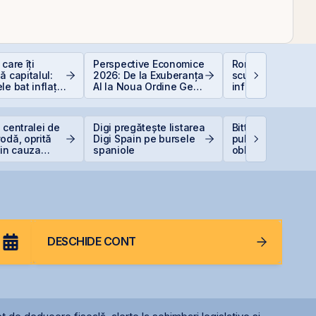
care îți
Perspective Economice
România, campio
ă capitalul:
2026: De la Exuberanța
scumpiri în UE: C
le bat inflația
AI la Noua Ordine Geo-
inflația de 8,4%
 −6%)
Economică
erodează bugetul
care sunt soluțiil
reale pentru româ
 centralei de
Digi pregătește listarea
Bittnet lansează 
odă, oprită
Digi Spain pe bursele
publică pentru
din cauza
spaniole
obligațiunile BNE
DESCHIDE CONT