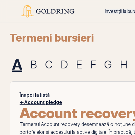
Investiții la bu
Termeni bursieri
A
B
C
D
E
F
G
H
Înapoi la listă
←
Account pledge
Account recover
Termenul
Account recovery
desemnează o noțiune din
portofelelor și accesului la
active
digitale. În practică,