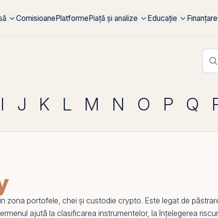
rsă
Comisioane
Platforme
Piață și analize
Educație
Finanțare
I
J
K
L
M
N
O
P
Q
y
 zona portofele, chei și
custodie crypto
. Este legat de păstrar
 termenul ajută la clasificarea instrumentelor, la înțelegerea riscur