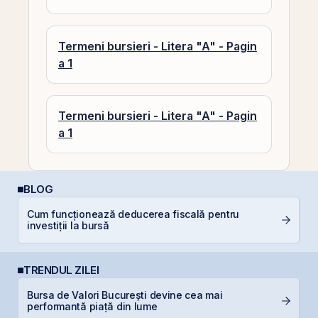
Termeni bursieri - Litera "A" - Pagin
a 1
Termeni bursieri - Litera "A" - Pagin
a 1
BLOG
Cum funcționează deducerea fiscală pentru
C
investiții la bursă
co
TRENDUL ZILEI
L
Bursa de Valori București devine cea mai
M
performantă piață din lume
R