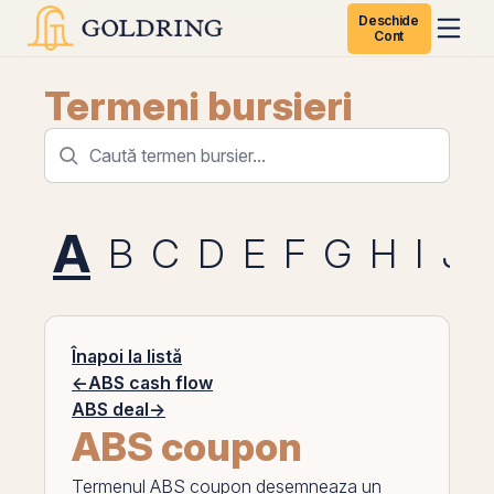
Deschide
Cont
Termeni bursieri
A
B
C
D
E
F
G
H
I
J
Înapoi la listă
←
ABS cash flow
ABS deal
→
ABS coupon
Termenul
ABS coupon
desemneaza un