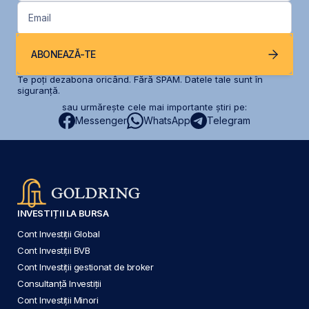
Email
ABONEAZĂ-TE
Te poți dezabona oricând. Fără SPAM. Datele tale sunt în
siguranță.
sau urmărește cele mai importante știri pe:
Messenger
WhatsApp
Telegram
INVESTIȚII LA BURSA
Cont Investiții Global
Cont Investiții BVB
Cont Investiții gestionat de broker
Consultanță Investiții
Cont Investiții Minori