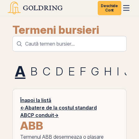
Deschide
Cont
Termeni bursieri
A
B
C
D
E
F
G
H
I
J
Înapoi la listă
←
Abatere de la costul standard
ABCP conduit
→
ABB
Termenul
ABB
desemneaza o plasare