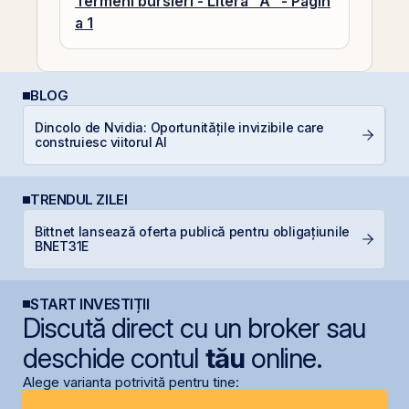
Termeni bursieri - Litera "A" - Pagin
a 1
BLOG
Dincolo de Nvidia: Oportunitățile invizibile care
A
construiesc viitorul AI
T
TRENDUL ZILEI
Bittnet lansează oferta publică pentru obligațiunile
G
BNET31E
START INVESTIȚII
Discută direct cu un broker sau
deschide contul
tău
online.
Alege varianta potrivită pentru tine: