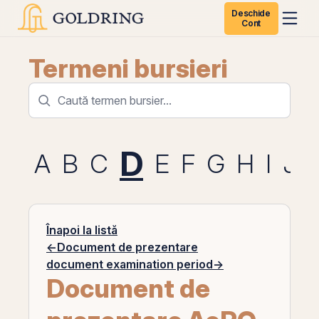
Deschide
Cont
Termeni bursieri
D
A
B
C
E
F
G
H
I
J
Înapoi la listă
←
Document de prezentare
document examination period
→
Document de