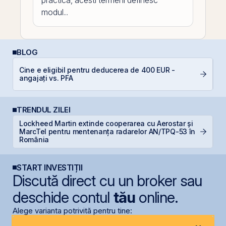
practica, acesti termeni definesc
modul...
BLOG
Cine e eligibil pentru deducerea de 400 EUR -
A
angajați vs. PFA
T
TRENDUL ZILEI
Lockheed Martin extinde cooperarea cu Aerostar și
MarcTel pentru mentenanța radarelor AN/TPQ-53 în
D
România
START INVESTIȚII
Discută direct cu un broker sau
deschide contul
tău
online.
Alege varianta potrivită pentru tine: