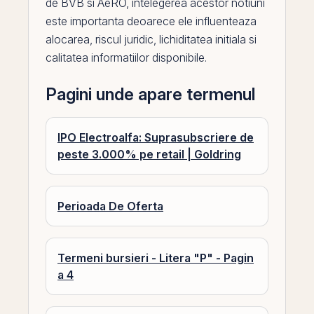
de
BVB
si
AeRO
, intelegerea acestor notiuni
este importanta deoarece ele influenteaza
alocarea, riscul juridic,
lichiditatea
initiala si
calitatea informatiilor disponibile.
Pagini unde apare termenul
IPO Electroalfa: Suprasubscriere de
peste 3.000% pe retail | Goldring
Perioada De Oferta
Termeni bursieri - Litera "P" - Pagin
a 4