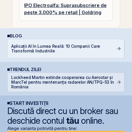
IPO Electroalfa: Suprasubscriere de
peste 3.000% pe retail | Goldring
BLOG
Aplicații AI în Lumea Reală: 10 Companii Care
C
Transformă Industriile
TRENDUL ZILEI
Lockheed Martin extinde cooperarea cu Aerostar și
R
MarcTel pentru mentenanța radarelor AN/TPQ-53 în
p
România
START INVESTIȚII
Discută direct cu un broker sau
deschide contul
tău
online.
Alege varianta potrivită pentru tine: