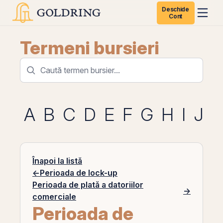
Deschide
Cont
Termeni bursieri
A
B
C
D
E
F
G
H
I
J
K
Înapoi la listă
←
Perioada de lock-up
Perioada de plată a datoriilor
→
comerciale
Perioada de