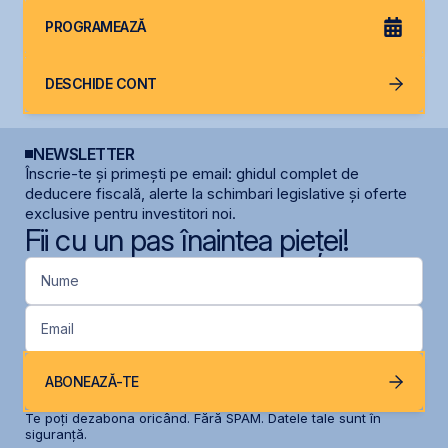
PROGRAMEAZĂ
DESCHIDE CONT
NEWSLETTER
Înscrie-te și primești pe email: ghidul complet de
deducere fiscală, alerte la schimbari legislative și oferte
exclusive pentru investitori noi.
Fii cu un pas înaintea pieței!
Nume
Email
ABONEAZĂ-TE
Te poți dezabona oricând. Fără SPAM. Datele tale sunt în
siguranță.