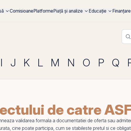
rsă
Comisioane
Platforme
Piață și analize
Educație
Finanțare
I
J
K
L
M
N
O
P
Q
ctului de catre AS
eaza validarea formala a documentatiei de oferta sau admitere
ata, cine poate participa, cum se stabileste pretul si ce obliga