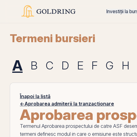
Investiții la bu
Termeni bursieri
A
B
C
D
E
F
G
H
Înapoi la listă
←
Aprobarea admiterii la tranzactionare
Aprobarea prospe
Termenul
Aprobarea prospectului de catre ASF
desemn
termeni definesc modul in care o emisiune este structur