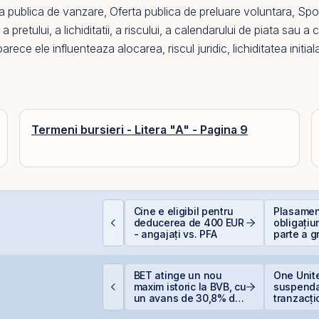
a publica de vanzare
,
Oferta publica de preluare voluntara
,
Spo
etului, a lichiditatii, a riscului, a calendarului de piata sau a cal
arece ele influenteaza alocarea, riscul juridic,
lichiditatea
initial
Termeni bursieri - Litera "A" - Pagina 9
EIT-urile industriale –
Cine e eligibil pentru
Plasament
 supapă pentru piață
deducerea de 400 EUR
obligațiu
!
- angajați vs. PFA
parte a g
Golden F
supliment
suprasub
igi pregătește listarea
BET atinge un nou
One Unite
igi Spain pe bursele
maxim istoric la BVB, cu
suspenda
paniole
un avans de 30,8% de
tranzacți
la începutul anului
oferta de