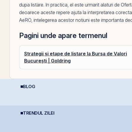
dupa listare. In practica,
el
este urmarit alaturi de
Ofert
deoarece aceste repere ajuta la interpretarea corecta a pr
AeRO
, intelegerea acestor notiuni este importanta deo
Pagini unde apare termenul
Strategii și etape de listare la Bursa de Valori
București | Goldring
BLOG
e
Economia României în
R
REIT-urile agricole și
2026: Oportunități și
o
REIT-urile forestier
Riscuri pentru
?
Investitori
TRENDUL ZILEI
e
TeraPlast își crește
România evită
D
a
veniturile cu 4%, dar
retrogradarea, Fitch
D
n
încheie primul
menține ratingul
s
semestru cu o pierdere
României la BBB-