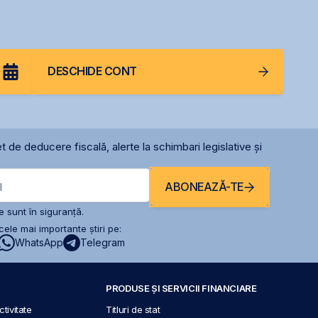
rare
DESCHIDE CONT
t de deducere fiscală, alerte la schimbari legislative și
ABONEAZĂ-TE
l
 sunt în siguranță.
ele mai importante știri pe:
WhatsApp
Telegram
PRODUSE ȘI SERVICII FINANCIARE
tivitate
Titluri de stat