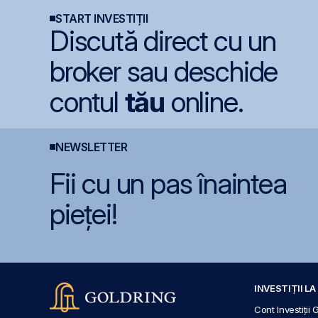
de 4 milioane de lei
START INVESTIȚII
Discută direct cu un
broker sau deschide
contul
tău
online.
NEWSLETTER
Fii cu un pas înaintea
pieței!
INVESTIȚII L
Cont Investiții 