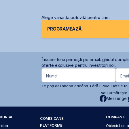
răscumpă
Alege varianta potrivită pentru tine:
PROGRAMEAZĂ
Înscrie-te și primești pe email: ghidul comple
oferte exclusive pentru investitori noi.
Nume
Emai
Te poți dezabona oricând. Fără SPAM. Datele tale
sau urmărește c
Messenger
A BURSA
COMPANIE
COMISIOANE
PLATFORME
Global
Obiectul de ac