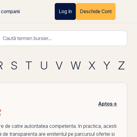
 companii
Log In
Deschide Cont
R
S
T
U
V
W
X
Y
Z
Aptos
→
F
 de catre autoritatea competenta. In practica, acesti
tii de transparenta are emitentul
pe
parcursul ofertei si