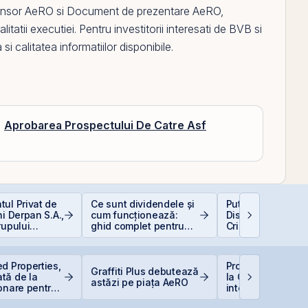
nsor AeRO
si
Document de prezentare AeRO
,
itatii executiei. Pentru investitorii interesati de
BVB
si
a si calitatea informatiilor disponibile.
Aprobarea Prospectului De Catre Asf
ul Privat de
Ce sunt dividendele și
Puterea retail-ulu
ni Derpan S.A.,
cum funcționează:
Discount-ul IPO-u
rupului
ghid complet pentru
Cris-Tim atrage
oods Snacks,
investitori în acțiuni
subscrieri de pes
at și
ori mai mari față 
scris
capitalizarea est
d Properties,
Producția central
a companiei
Graffiti Plus debutează
tă de la
la Cernavodă, opr
astăzi pe piața AeRO
onare pentru
integral din cauz
secetei