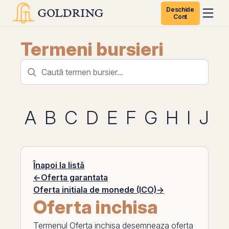
Deschide
Cont
Termeni bursieri
A
B
C
D
E
F
G
H
I
J
K
Înapoi la listă
←
Oferta garantata
Oferta initiala de monede (ICO)
→
Oferta inchisa
Termenul
Oferta inchisa
desemneaza oferta