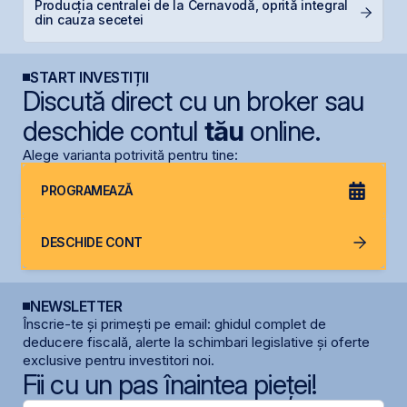
Producția centralei de la Cernavodă, oprită integral
B
din cauza secetei
d
START INVESTIȚII
Discută direct cu un broker sau
deschide contul
tău
online.
Alege varianta potrivită pentru tine:
PROGRAMEAZĂ
DESCHIDE CONT
NEWSLETTER
Înscrie-te și primești pe email: ghidul complet de
deducere fiscală, alerte la schimbari legislative și oferte
exclusive pentru investitori noi.
Fii cu un pas înaintea pieței!