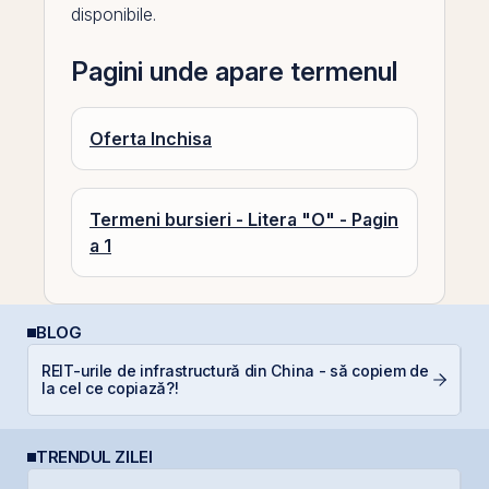
disponibile.
Pagini unde apare termenul
Oferta Inchisa
Termeni bursieri - Litera "O" - Pagin
a 1
BLOG
REIT-urile de infrastructură din China - să copiem de
C
la cel ce copiază?!
p
TRENDUL ZILEI