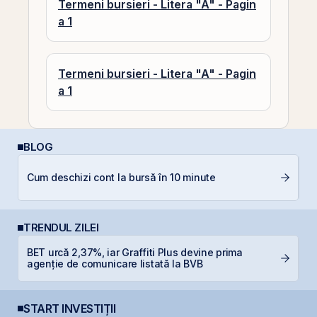
Termeni bursieri - Litera "A" - Pagin
a 1
Termeni bursieri - Litera "A" - Pagin
a 1
BLOG
R
Cum deschizi cont la bursă în 10 minute
s
TRENDUL ZILEI
BET urcă 2,37%, iar Graffiti Plus devine prima
T
agenție de comunicare listată la BVB
p
START INVESTIȚII