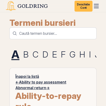
Deschide
Cont
Termeni bursieri
A
B
C
D
E
F
G
H
I
J
Înapoi la listă
←
Ability to pay assessment
Abnormal return
→
Ability-to-repay