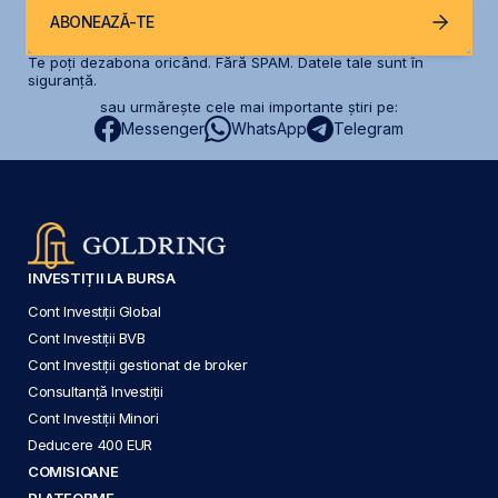
ABONEAZĂ-TE
Te poți dezabona oricând. Fără SPAM. Datele tale sunt în
siguranță.
sau urmărește cele mai importante știri pe:
Messenger
WhatsApp
Telegram
INVESTIȚII LA BURSA
Cont Investiții Global
Cont Investiții BVB
Cont Investiții gestionat de broker
Consultanță Investiții
Cont Investiții Minori
Deducere 400 EUR
COMISIOANE
PLATFORME