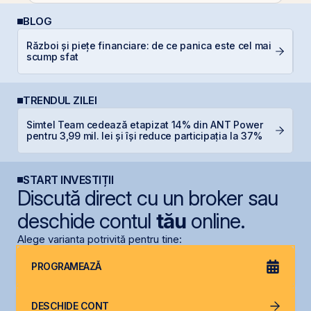
BLOG
Război și piețe financiare: de ce panica este cel mai
C
scump sfat
TRENDUL ZILEI
Simtel Team cedează etapizat 14% din ANT Power
B
pentru 3,99 mil. lei și își reduce participația la 37%
d
START INVESTIȚII
Discută direct cu un broker sau
deschide contul
tău
online.
Alege varianta potrivită pentru tine:
PROGRAMEAZĂ
DESCHIDE CONT