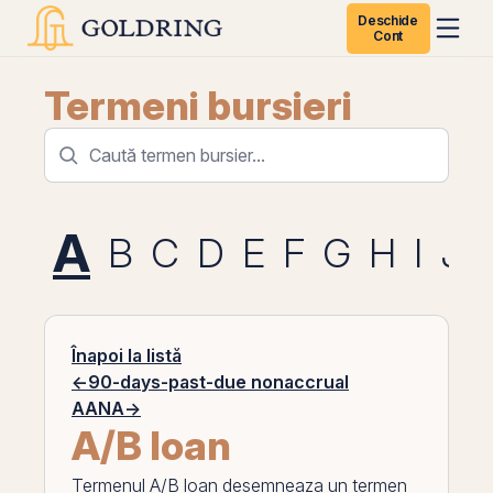
Deschide
Cont
Termeni bursieri
A
B
C
D
E
F
G
H
I
J
Înapoi la listă
←
90-days-past-due nonaccrual
AANA
→
A/B loan
Termenul
A/B loan
desemneaza un termen