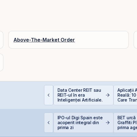
Above-The-Market Order
EIT-urile industriale –
Data Center REIT sau
Aplicații
 supapă pentru piață
REIT-ul în era
Reală: 10
!
Inteligenței Artificiale.
Care Tra
Industriil
igi Spain stabilește
IPO-ul Digi Spain este
BET urcă 
rețul IPO la 5,60
acoperit integral din
Graffiti 
uro/acțiune
prima zi
prima ag
comunicar