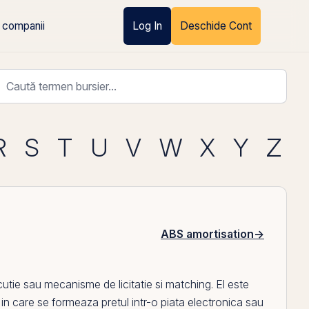
 companii
Log In
Deschide Cont
R
S
T
U
V
W
X
Y
Z
ABS amortisation
→
cutie sau mecanisme de licitatie si matching.
El
este
lui in care se formeaza pretul intr-o piata electronica sau