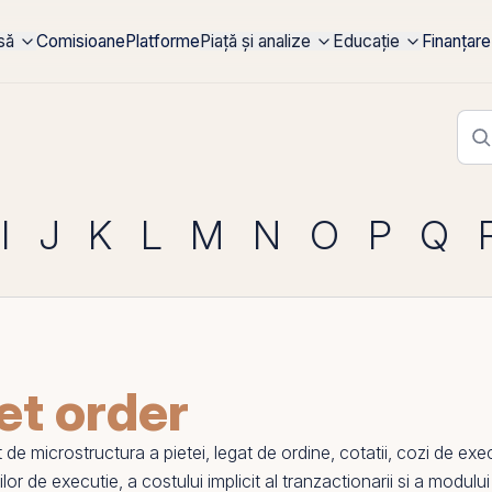
rsă
Comisioane
Platforme
Piață și analize
Educație
Finanțare
I
J
K
L
M
N
O
P
Q
t order
de microstructura a pietei, legat de ordine, cotatii, cozi de exe
atilor de executie, a costului implicit al tranzactionarii si a modu