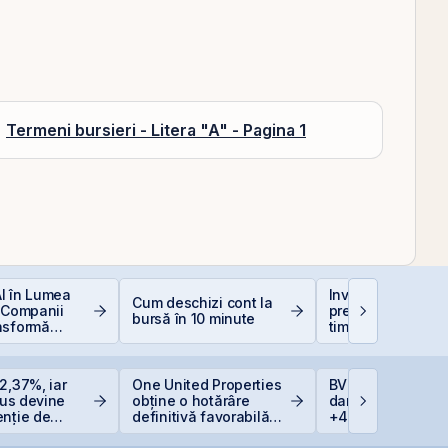
Termeni bursieri - Litera "A" - Pagina 1
 AI în Lumea
Investiții la 50+ a
Cum deschizi cont la
 Companii
prea târziu sau ab
bursă în 10 minute
nsformă
timp?
e
2,37%, iar
One United Properties
BVB corectează u
Plus devine
obține o hotărâre
dar BET rămâne l
enție de
definitivă favorabilă
+47,6% de la înc
e listată la
pentru One Peninsula
anului