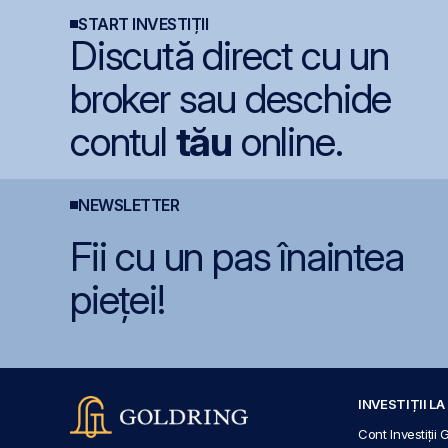
START INVESTIȚII
Discută direct cu un
broker sau deschide
contul
tău
online.
NEWSLETTER
Fii cu un pas înaintea
pieței!
INVESTIȚII L
Cont Investiții 