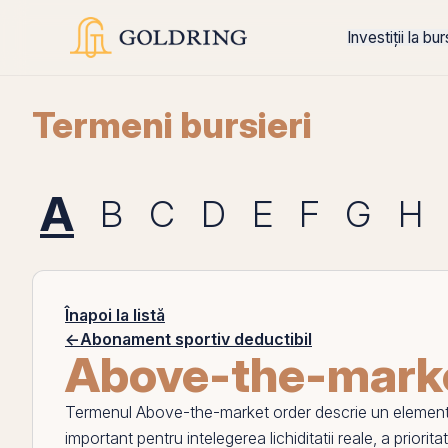
Investiții la bu
Termeni bursieri
A
B
C
D
E
F
G
H
Înapoi la listă
←
Abonament sportiv deductibil
Above-the-marke
Termenul
Above-the-market order
descrie un element 
important pentru intelegerea lichiditatii reale, a priorit