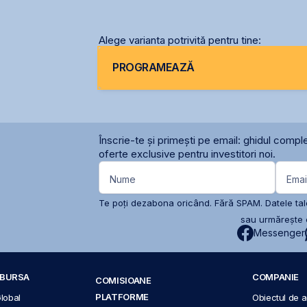
BVB
Alege varianta potrivită pentru tine:
PROGRAMEAZĂ
Înscrie-te și primești pe email: ghidul comple
oferte exclusive pentru investitori noi.
Nume
Emai
Te poți dezabona oricând. Fără SPAM. Datele tale
sau urmărește c
Messenger
A BURSA
COMPANIE
COMISIOANE
PLATFORME
Global
Obiectul de ac